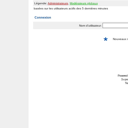
Légende:
Administrateurs
,
Modérateurs globaux
basées sur les utilisateurs actifs des 5 dernières minutes
Connexion
Nom d’utilisateur:
Nouveaux
Powered
3.x po
Tra