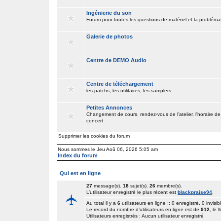
Ingénierie du son
Forum pour toutes les questions de matériel et la problém
Galerie de photos
Centre de DEMO Audio
Centre de téléchargement
les patchs, les utilitaires, les samplers...
Petites Annonces
Changement de cours, rendez-vous de l'atelier, l'horaire de
concert
Supprimer les cookies du forum
Nous sommes le Jeu Aoû 06, 2026 5:05 am
Index du forum
Qui est en ligne
27
message(s).
18
sujet(s).
26
membre(s).
L’utilisateur enregistré le plus récent est
blackpraise94
.
Au total il y a
6
utilisateurs en ligne :: 0 enregistré, 0 invisib
Le record du nombre d’utilisateurs en ligne est de
912
, le
Utilisateurs enregistrés : Aucun utilisateur enregistré