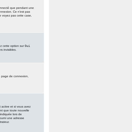
connecté que pendant une
onnexion. Ce n’est pas
ne voyez pas cette case,
ez cette option sur
Oui
s invisibles.
 la page de connexion,
t active et si vous avez
ent que toute nouvelle
 indiquée lors de
 fourni une adresse
trateur.