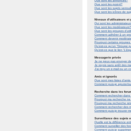
Que sont les annonces?
Que sont les post-it?
Que sont les sujets verroui
Que sont les icônes de suj
Niveaux d’utilisateurs et
Qui sont les administrateur
Que sont les modérateurs
Que sont les groupes d’util
Comment adhérer à un grou
Comment devenir modérat
Pourquoi certains groupes 
Qu’est-ce qu’un “Groupe p
Qu’est-ce que le lien “L’éq
Messagerie privée
Je ne peux pas envoyer de
Je reçois sans arrêt des m
J’ai reçu un e-mail ou un co
Amis et ignorés
Que sont mes listes d’amis
Comment puis-je ajouter/sup
Recherche dans les foru
Comment rechercher dans 
Pourquoi ma recherche ne 
Pourquoi ma recherche re
Comment rechercher des 
Comment puis-je trouver m
Surveillance des sujets e
Quelle est la différence ent
Comment surveiller des foru
Comment puis-je supprimer