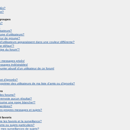
llés?
et?
 groupes
s?
?
isateurs?
pe d’utilisateurs?
eur de groupe?
d’utilisateurs apparaissent dans une couleur différente?
ar défaut”?
uipe du forum”?
 messages privés!
essages indésirables!
urrier abusif d’un utilisateur de ce forum!
 et d’ignorés?
primer des utilisateurs de ma liste d’amis ou d’ignorés?
ms
les forums?
renvoie aucun résultat?
tourne une page blanche!?
membres?
es propres messages et sujets?
t favoris
re les favoris et la surveillance?
ms ou sujets particuliers?
 mes surveillances de sujets?