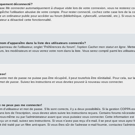
tiquement déconnecté?
case
Me connecter automatiquement à chaque visite
lors de votre connexion, vous ne resterez 
êche l’utilisation abusive de votre compte. Pour rester connecté, cochez cette case lors de la c
 un ordinateur public pour accéder au forum (bibliothèque, cybercafé, université, etc.). Si vous 
rateur a désactivé cette fonctionnalité.
 d’apparaître dans la liste des utilisateurs connectés?
anneau de l’utilisateur, onglet “Préférences du forum”, l’option
Cacher mon statut en ligne
. Mett
urs, les modérateurs et vous verrez votre nom dans la liste. Vous serez compté parmi les utilisateur
sse!
tre mot de passe ne puisse pas être récupéré, il peut toutefois être réinitialisé. Pour cela, sur
 mot de passe
. Suivez les instructions et vous devriez pouvoir à nouveau vous connecter.
je ne peux pas me connecter!
m d’utilisateur et mot de passe. S’ils sont corrects, il y a deux possibilités. Si la gestion COPPA es
ns lors de l’inscription, vous devrez alors suivre les instructions reçues. Certains forums nécessit
r vous-même ou par l’administrateur avant que vous puissiez vous connecter. Cette information est
 reçu un e-mail, suivez ses instructions. Si vous n’avez pas reçu d’e-mail, il se peut que vous ayez
it été traité par un filtre anti-spam. Si vous êtes sûr de l’adresse e-mail fournie, contactez l’adminis