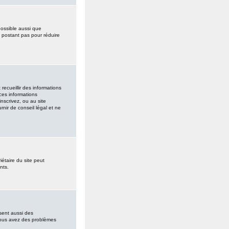
possible aussi que
e postant pas pour réduire
recueillir des informations
 ces informations
nscrivez, ou au site
nir de conseil légal et ne
riétaire du site peut
nts.
ssent aussi des
i vous avez des problèmes