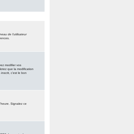
eau de l’utilisateur
rences.
vez modifier vos
Notez que la modification
nscrit, c’est le bon
l’heure. Signalez ce