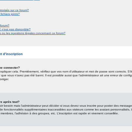
utorisés sur ce forum?
ichiers joints?
 forum?
X n’est pas disponible?
s ou les questions légales concernant ce forum?
t d’inscription
me connecter?
xpliquer cela. Premièrement, vérifiez que vos nom d’utilisateur et mot de passe sont corrects. S’il
er que vous n’avez pas été banni. Il est possible aussi que l’administrateur ait une erreur de confi
orriger.
re après tout?
 besoin mais l’administrateur peut décider si vous devez vous inscrire pour poster des messages. P
de fonctionnalités supplémentaires inaccessibles aux visiteurs comme les avatars personnalisés, 
s membres, l’adhésion à des groupes, etc. L’inscription est rapide et vivement conseillée.