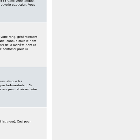
hpBB3 dans votre langue.
 nouvelle traduction. Vous
à votre rang, généralement
ande, connue sous le nom
der de la manière dont ils
e contacter pour lui
urs tels que les
ar l’administrateur. Si
teur peut rabaisser votre
inistrateur). Ceci pour