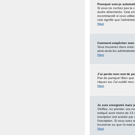
Pourquoi suis-je automa
Si vous ne cochez pas la 
durée déterminée. Cela emp
recommandé si vous utilisez
cela signifie que l’administ
Haut
Comment empêcher mon nom
Vous trouverez dans votre p
ainsi seuls les administrate
Haut
J’ai perdu mon mot de pa
Pas de panique! Bien que vo
cliquez sur
J’ai oublié mon
Haut
Je suis enregistré mais 
Vérifiez, en premier, vos no
indiqué avoir moins de 13 a
inscription soit activée pa
l’inscription. Si vous avez
incorrecte ou que l’e-mail a
Haut