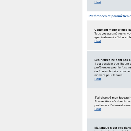
Haut
Préférences et paramètres de
Comment modifier mes p
Tous vos paramètres (si vou
(généralement affiché en h
Haut
Les heures ne sont pas c
Il est possible que l’heure
préférences pour le fuseau 
du fuseau horaire, comme la
moment pour le faire.
Haut
J’ai changé mon fuseau ho
Si vous êtes sûr d’avoir co
problème à l’administrateur
Haut
Ma langue n’est pas dans 