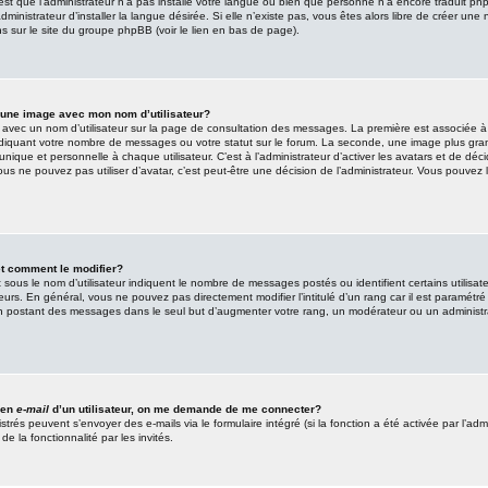
 est que l’administrateur n’a pas installé votre langue ou bien que personne n’a encore traduit p
inistrateur d’installer la langue désirée. Si elle n’existe pas, vous êtes alors libre de créer une
ns sur le site du groupe phpBB (voir le lien en bas de page).
 une image avec mon nom d’utilisateur?
s avec un nom d’utilisateur sur la page de consultation des messages. La première est associée 
indiquant votre nombre de messages ou votre statut sur le forum. La seconde, une image plus gr
nique et personnelle à chaque utilisateur. C’est à l’administrateur d’activer les avatars et de déci
vous ne pouvez pas utiliser d’avatar, c’est peut-être une décision de l’administrateur. Vous pouvez l
t comment le modifier?
sous le nom d’utilisateur indiquent le nombre de messages postés ou identifient certains utilisate
urs. En général, vous ne pouvez pas directement modifier l’intitulé d’un rang car il est paramétré p
 postant des messages dans le seul but d’augmenter votre rang, un modérateur ou un administra
lien
e-mail
d’un utilisateur, on me demande de me connecter?
istrés peuvent s’envoyer des e-mails via le formulaire intégré (si la fonction a été activée par l’adm
 la fonctionnalité par les invités.