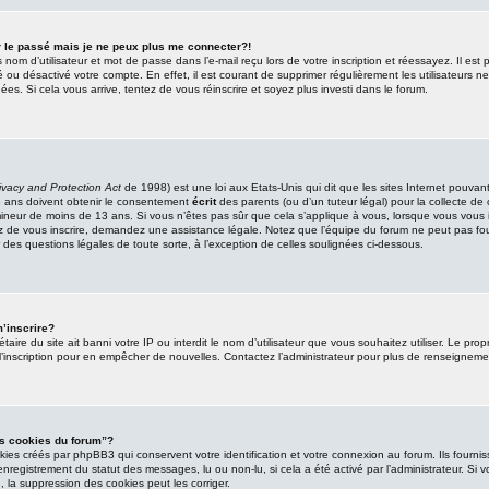
r le passé mais je ne peux plus me connecter?!
nom d’utilisateur et mot de passe dans l’e-mail reçu lors de votre inscription et réessayez. Il est 
mé ou désactivé votre compte. En effet, il est courant de supprimer régulièrement les utilisateurs n
ées. Si cela vous arrive, tentez de vous réinscrire et soyez plus investi dans le forum.
ivacy and Protection Act
de 1998) est une loi aux Etats-Unis qui dit que les sites Internet pouvant 
 ans doivent obtenir le consentement
écrit
des parents (ou d’un tuteur légal) pour la collecte de
mineur de moins de 13 ans. Si vous n’êtes pas sûr que cela s’applique à vous, lorsque vous vous i
z de vous inscrire, demandez une assistance légale. Notez que l’équipe du forum ne peut pas four
 des questions légales de toute sorte, à l’exception de celles soulignées ci-dessous.
’inscrire?
iétaire du site ait banni votre IP ou interdit le nom d’utilisateur que vous souhaitez utiliser. Le prop
l’inscription pour en empêcher de nouvelles. Contactez l’administrateur pour plus de renseigneme
es cookies du forum”?
ies créés par phpBB3 qui conservent votre identification et votre connexion au forum. Ils fourni
l’enregistrement du statut des messages, lu ou non-lu, si cela a été activé par l’administrateur. S
la suppression des cookies peut les corriger.