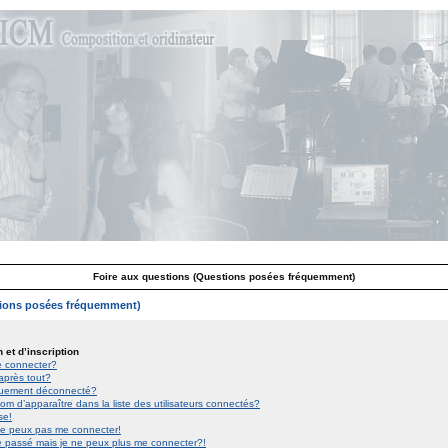
Foire aux questions (Questions posées fréquemment)
tions posées fréquemment)
 et d’inscription
e connecter?
 après tout?
iquement déconnecté?
d’apparaître dans la liste des utilisateurs connectés?
se!
 ne peux pas me connecter!
le passé mais je ne peux plus me connecter?!