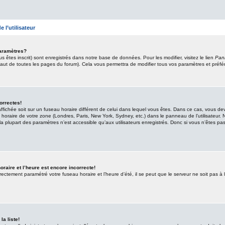
 l’utilisateur
aramètres?
s êtes inscrit) sont enregistrés dans notre base de données. Pour les modifier, visitez le lien
Pann
aut de toutes les pages du forum). Cela vous permettra de modifier tous vos paramètres et préfé
orrectes!
 affichée soit sur un fuseau horaire différent de celui dans lequel vous êtes. Dans ce cas, vous de
horaire de votre zone (Londres, Paris, New York, Sydney, etc.) dans le panneau de l’utilisateur. 
 plupart des paramètres n’est accessible qu’aux utilisateurs enregistrés. Donc si vous n’êtes pas i
raire et l’heure est encore incorrecte!
rrectement paramétré votre fuseau horaire et l’heure d’été, il se peut que le serveur ne soit pas à 
.
la liste!