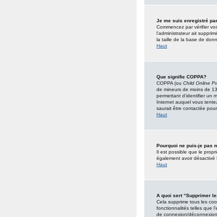
Je me suis enregistré pa
Commencez par vérifier vos 
l’administrateur ait suppri
la taille de la base de donn
Haut
Que signifie COPPA?
COPPA (ou
Child Online Pr
de mineurs de moins de 13
permettant d’identifier un 
Internet auquel vous tente
saurait être contactée pour
Haut
Pourquoi ne puis-je pas m
Il est possible que le propr
également avoir désactivé 
Haut
A quoi sert “Supprimer l
Cela supprime tous les cook
fonctionnalités telles que 
de connexion/déconnexion, 