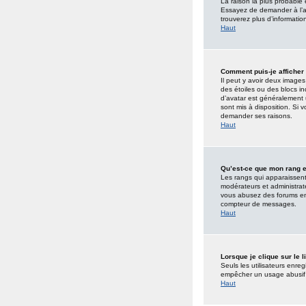
La raison la plus probable
Essayez de demander à l’adm
trouverez plus d’informatio
Haut
Comment puis-je afficher
Il peut y avoir deux image
des étoiles ou des blocs 
d’avatar est généralement u
sont mis à disposition. Si 
demander ses raisons.
Haut
Qu’est-ce que mon rang e
Les rangs qui apparaissent 
modérateurs et administrate
vous abusez des forums en
compteur de messages.
Haut
Lorsque je clique sur le 
Seuls les utilisateurs enreg
empêcher un usage abusif de
Haut