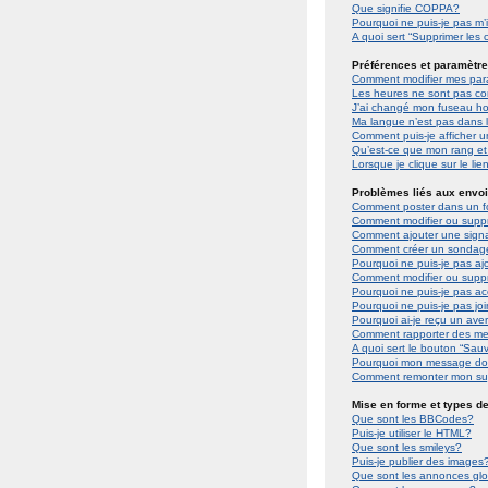
Que signifie COPPA?
Pourquoi ne puis-je pas m’i
A quoi sert “Supprimer les
Préférences et paramètres
Comment modifier mes par
Les heures ne sont pas cor
J’ai changé mon fuseau hora
Ma langue n’est pas dans la
Comment puis-je afficher u
Qu’est-ce que mon rang et
Lorsque je clique sur le lie
Problèmes liés aux envo
Comment poster dans un 
Comment modifier ou supp
Comment ajouter une sign
Comment créer un sondag
Pourquoi ne puis-je pas a
Comment modifier ou supp
Pourquoi ne puis-je pas a
Pourquoi ne puis-je pas jo
Pourquoi ai-je reçu un ave
Comment rapporter des m
A quoi sert le bouton “Sa
Pourquoi mon message doit
Comment remonter mon su
Mise en forme et types de
Que sont les BBCodes?
Puis-je utiliser le HTML?
Que sont les smileys?
Puis-je publier des images
Que sont les annonces gl