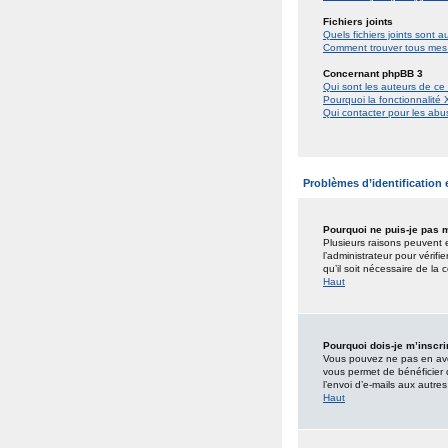
Fichiers joints
Quels fichiers joints sont a
Comment trouver tous mes f
Concernant phpBB 3
Qui sont les auteurs de ce
Pourquoi la fonctionnalité 
Qui contacter pour les abu
Problèmes d’identification e
Pourquoi ne puis-je pas 
Plusieurs raisons peuvent e
l’administrateur pour vérifi
qu’il soit nécessaire de la c
Haut
Pourquoi dois-je m’inscri
Vous pouvez ne pas en avoir
vous permet de bénéficier 
l’envoi d’e-mails aux autre
Haut