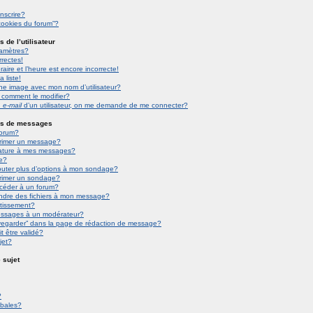
nscrire?
 cookies du forum”?
 de l’utilisateur
amètres?
rectes!
ire et l’heure est encore incorrecte!
 liste!
ne image avec mon nom d’utilisateur?
 comment le modifier?
n
e-mail
d’un utilisateur, on me demande de me connecter?
is de messages
forum?
rimer un message?
ature à mes messages?
e?
jouter plus d’options à mon sondage?
rimer un sondage?
ccéder à un forum?
indre des fichiers à mon message?
rtissement?
essages à un modérateur?
uvegarder” dans la page de rédaction de message?
 être validé?
jet?
 sujet
?
obales?