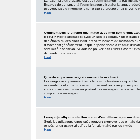
La raison la plus probable est que l’administrateur n’a pas insta
Essayez de demander à l’administrateur d’installer la langue désirée
trouverez plus d’informations sur le site du groupe phpBB (voir le 
Haut
Comment puis-je afficher une image avec mon nom d’utilisate
Il peut y avoir deux images avec un nom d’utilisateur sur la page
des étoiles ou des blocs indiquant votre nombre de messages ou 
d’avatar est généralement unique et personnelle à chaque utilisateur
sont mis à disposition. Si vous ne pouvez pas utiliser d’avatar, c’e
demander ses raisons.
Haut
Qu’est-ce que mon rang et comment le modifier?
Les rangs qui apparaissent sous le nom d’utilisateur indiquent le n
modérateurs et administrateurs. En général, vous ne pouvez pas direc
vous abusez des forums en postant des messages dans le seul but
compteur de messages.
Haut
Lorsque je clique sur le lien
e-mail
d’un utilisateur, on me de
Seuls les utilisateurs enregistrés peuvent s’envoyer des e-mails via l
empêcher un usage abusif de la fonctionnalité par les invités.
Haut