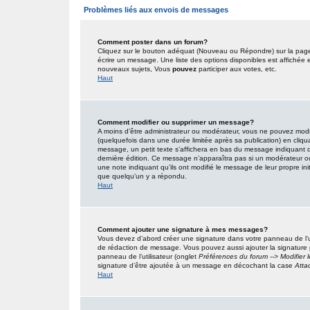
Problèmes liés aux envois de messages
Comment poster dans un forum?
Cliquez sur le bouton adéquat (Nouveau ou Répondre) sur la page 
écrire un message. Une liste des options disponibles est affiché
nouveaux sujets, Vous
pouvez
participer aux votes, etc.
Haut
Comment modifier ou supprimer un message?
A moins d’être administrateur ou modérateur, vous ne pouvez mo
(quelquefois dans une durée limitée après sa publication) en cliqu
message, un petit texte s’affichera en bas du message indiquant qu’i
dernière édition. Ce message n’apparaîtra pas si un modérateur ou 
une note indiquant qu’ils ont modifié le message de leur propre in
que quelqu’un y a répondu.
Haut
Comment ajouter une signature à mes messages?
Vous devez d’abord créer une signature dans votre panneau de l’u
de rédaction de message. Vous pouvez aussi ajouter la signature
panneau de l’utilisateur (onglet
Préférences du forum --> Modifier
signature d’être ajoutée à un message en décochant la case
Atta
Haut