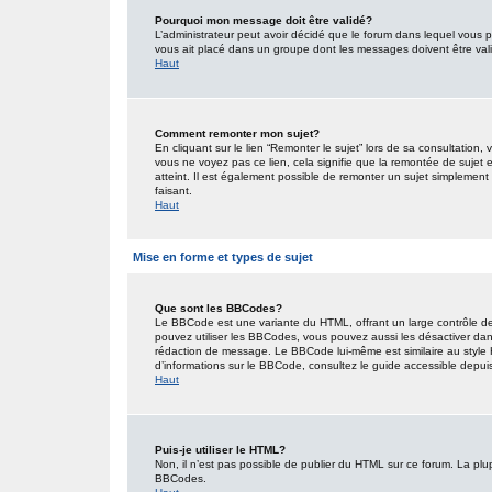
Pourquoi mon message doit être validé?
L’administrateur peut avoir décidé que le forum dans lequel vous po
vous ait placé dans un groupe dont les messages doivent être valid
Haut
Comment remonter mon sujet?
En cliquant sur le lien “Remonter le sujet” lors de sa consultation
vous ne voyez pas ce lien, cela signifie que la remontée de sujet 
atteint. Il est également possible de remonter un sujet simplemen
faisant.
Haut
Mise en forme et types de sujet
Que sont les BBCodes?
Le BBCode est une variante du HTML, offrant un large contrôle de
pouvez utiliser les BBCodes, vous pouvez aussi les désactiver dan
rédaction de message. Le BBCode lui-même est similaire au style HT
d’informations sur le BBCode, consultez le guide accessible depu
Haut
Puis-je utiliser le HTML?
Non, il n’est pas possible de publier du HTML sur ce forum. La pl
BBCodes.