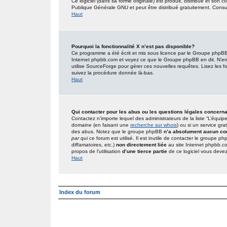
Ce logiciel (dans sa forme originale) est produit, distribué et son 
Publique Générale GNU et peut être distribué gratuitement. Consult
Haut
Pourquoi la fonctionnalité X n’est pas disponible?
Ce programme a été écrit et mis sous licence par le Groupe phpBB. 
Internet phpbb.com et voyez ce que le Groupe phpBB en dit. N’en
utilise SourceForge pour gérer ces nouvelles requêtes. Lisez les foru
suivez la procédure donnée là-bas.
Haut
Qui contacter pour les abus ou les questions légales concern
Contactez n’importe lequel des administrateurs de la liste “L’équip
domaine (en faisant une
recherche sur whois
) ou si un service gra
des abus. Notez que le groupe phpBB
n’a absolument aucun con
par qui
ce forum est utilisé. Il est inutile de contacter le groupe 
diffamatoires, etc.)
non directement liée
au site Internet phpbb.c
propos de l’utilisation
d’une tierce partie
de ce logiciel vous deve
Haut
Index du forum