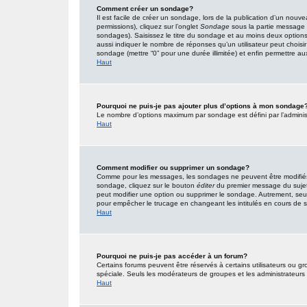
Comment créer un sondage?
Il est facile de créer un sondage, lors de la publication d’un nouv
permissions), cliquez sur l’onglet
Sondage
sous la partie message 
sondages). Saisissez le titre du sondage et au moins deux option
aussi indiquer le nombre de réponses qu’un utilisateur peut choisir l
sondage (mettre “0” pour une durée illimitée) et enfin permettre aux 
Haut
Pourquoi ne puis-je pas ajouter plus d’options à mon sondage
Le nombre d’options maximum par sondage est défini par l’administr
Haut
Comment modifier ou supprimer un sondage?
Comme pour les messages, les sondages ne peuvent être modifiés q
sondage, cliquez sur le bouton
éditer
du premier message du sujet (
peut modifier une option ou supprimer le sondage. Autrement, seuls
pour empêcher le trucage en changeant les intitulés en cours de
Haut
Pourquoi ne puis-je pas accéder à un forum?
Certains forums peuvent être réservés à certains utilisateurs ou gro
spéciale. Seuls les modérateurs de groupes et les administrateurs
Haut