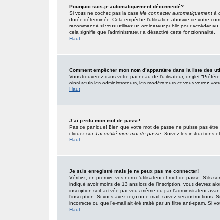
Pourquoi suis-je automatiquement déconnecté?
Si vous ne cochez pas la case
Me connecter automatiquement à c
durée déterminée. Cela empêche l’utilisation abusive de votre com
recommandé si vous utilisez un ordinateur public pour accéder au f
cela signifie que l’administrateur a désactivé cette fonctionnalité.
Haut
Comment empêcher mon nom d’apparaître dans la liste des uti
Vous trouverez dans votre panneau de l’utilisateur, onglet “Préfér
ainsi seuls les administrateurs, les modérateurs et vous verrez votr
Haut
J’ai perdu mon mot de passe!
Pas de panique! Bien que votre mot de passe ne puisse pas être réc
cliquez sur
J’ai oublié mon mot de passe
. Suivez les instructions
Haut
Je suis enregistré mais je ne peux pas me connecter!
Vérifiez, en premier, vos nom d’utilisateur et mot de passe. S’ils so
indiqué avoir moins de 13 ans lors de l’inscription, vous devrez alo
inscription soit activée par vous-même ou par l’administrateur ava
l’inscription. Si vous avez reçu un e-mail, suivez ses instructions.
incorrecte ou que l’e-mail ait été traité par un filtre anti-spam. Si v
Haut