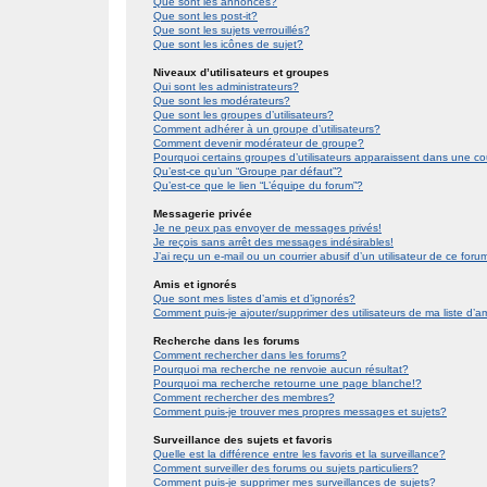
Que sont les annonces?
Que sont les post-it?
Que sont les sujets verrouillés?
Que sont les icônes de sujet?
Niveaux d’utilisateurs et groupes
Qui sont les administrateurs?
Que sont les modérateurs?
Que sont les groupes d’utilisateurs?
Comment adhérer à un groupe d’utilisateurs?
Comment devenir modérateur de groupe?
Pourquoi certains groupes d’utilisateurs apparaissent dans une co
Qu’est-ce qu’un “Groupe par défaut”?
Qu’est-ce que le lien “L’équipe du forum”?
Messagerie privée
Je ne peux pas envoyer de messages privés!
Je reçois sans arrêt des messages indésirables!
J’ai reçu un e-mail ou un courrier abusif d’un utilisateur de ce foru
Amis et ignorés
Que sont mes listes d’amis et d’ignorés?
Comment puis-je ajouter/supprimer des utilisateurs de ma liste d’a
Recherche dans les forums
Comment rechercher dans les forums?
Pourquoi ma recherche ne renvoie aucun résultat?
Pourquoi ma recherche retourne une page blanche!?
Comment rechercher des membres?
Comment puis-je trouver mes propres messages et sujets?
Surveillance des sujets et favoris
Quelle est la différence entre les favoris et la surveillance?
Comment surveiller des forums ou sujets particuliers?
Comment puis-je supprimer mes surveillances de sujets?