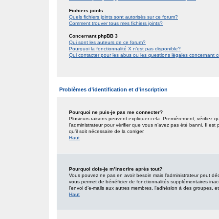
Fichiers joints
Quels fichiers joints sont autorisés sur ce forum?
Comment trouver tous mes fichiers joints?
Concernant phpBB 3
Qui sont les auteurs de ce forum?
Pourquoi la fonctionnalité X n’est pas disponible?
Qui contacter pour les abus ou les questions légales concernant 
Problèmes d’identification et d’inscription
Pourquoi ne puis-je pas me connecter?
Plusieurs raisons peuvent expliquer cela. Premièrement, vérifiez qu
l’administrateur pour vérifier que vous n’avez pas été banni. Il est
qu’il soit nécessaire de la corriger.
Haut
Pourquoi dois-je m’inscrire après tout?
Vous pouvez ne pas en avoir besoin mais l’administrateur peut décid
vous permet de bénéficier de fonctionnalités supplémentaires inac
l’envoi d’e-mails aux autres membres, l’adhésion à des groupes, etc.
Haut