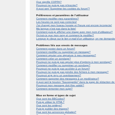
Que signifie COPPA?
Pourquoi ne puis-je pas m’inscrire?
A quoi sert “Supprimer les cookies du forum”?
Préférences et paramètres de l’utilisateur
Comment modifier mes paramètres?
Les heures ne sont pas correctes!
J’ai changé mon fuseau horaire et l’heure est encore incorrecte!
Ma langue n’est pas dans la liste!
Comment puis-je afficher une image avec mon nom d’utilisateur?
Qu’est-ce que mon rang et comment le modifier?
Lorsque je clique sur le lien
e-mail
d’un utilisateur, on me demand
Problèmes liés aux envois de messages
Comment poster dans un forum?
Comment modifier ou supprimer un message?
Comment ajouter une signature à mes messages?
Comment créer un sondage?
Pourquoi ne puis-je pas ajouter plus d’options à mon sondage?
Comment modifier ou supprimer un sondage?
Pourquoi ne puis-je pas accéder à un forum?
Pourquoi ne puis-je pas joindre des fichiers à mon message?
Pourquoi ai-je reçu un avertissement?
Comment rapporter des messages à un modérateur?
A quoi sert le bouton “Sauvegarder” dans la page de rédaction 
Pourquoi mon message doit être validé?
Comment remonter mon sujet?
Mise en forme et types de sujet
Que sont les BBCodes?
Puis-je utiliser le HTML?
Que sont les smileys?
Puis-je publier des images?
Que sont les annonces globales?