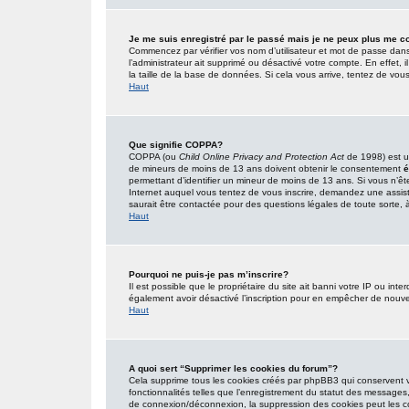
Je me suis enregistré par le passé mais je ne peux plus me c
Commencez par vérifier vos nom d’utilisateur et mot de passe dans l’
l’administrateur ait supprimé ou désactivé votre compte. En effet, i
la taille de la base de données. Si cela vous arrive, tentez de vous
Haut
Que signifie COPPA?
COPPA (ou
Child Online Privacy and Protection Act
de 1998) est un
de mineurs de moins de 13 ans doivent obtenir le consentement
é
permettant d’identifier un mineur de moins de 13 ans. Si vous n’êt
Internet auquel vous tentez de vous inscrire, demandez une assist
saurait être contactée pour des questions légales de toute sorte, à
Haut
Pourquoi ne puis-je pas m’inscrire?
Il est possible que le propriétaire du site ait banni votre IP ou inter
également avoir désactivé l’inscription pour en empêcher de nouve
Haut
A quoi sert “Supprimer les cookies du forum”?
Cela supprime tous les cookies créés par phpBB3 qui conservent vot
fonctionnalités telles que l’enregistrement du statut des messages,
de connexion/déconnexion, la suppression des cookies peut les co