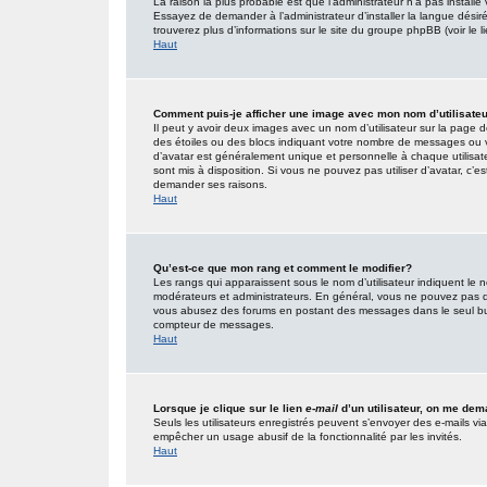
La raison la plus probable est que l’administrateur n’a pas insta
Essayez de demander à l’administrateur d’installer la langue désirée
trouverez plus d’informations sur le site du groupe phpBB (voir le 
Haut
Comment puis-je afficher une image avec mon nom d’utilisate
Il peut y avoir deux images avec un nom d’utilisateur sur la page
des étoiles ou des blocs indiquant votre nombre de messages ou 
d’avatar est généralement unique et personnelle à chaque utilisateur
sont mis à disposition. Si vous ne pouvez pas utiliser d’avatar, c’e
demander ses raisons.
Haut
Qu’est-ce que mon rang et comment le modifier?
Les rangs qui apparaissent sous le nom d’utilisateur indiquent le n
modérateurs et administrateurs. En général, vous ne pouvez pas direc
vous abusez des forums en postant des messages dans le seul but
compteur de messages.
Haut
Lorsque je clique sur le lien
e-mail
d’un utilisateur, on me de
Seuls les utilisateurs enregistrés peuvent s’envoyer des e-mails via l
empêcher un usage abusif de la fonctionnalité par les invités.
Haut