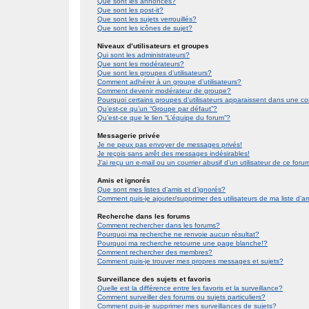
Que sont les annonces?
Que sont les post-it?
Que sont les sujets verrouillés?
Que sont les icônes de sujet?
Niveaux d’utilisateurs et groupes
Qui sont les administrateurs?
Que sont les modérateurs?
Que sont les groupes d’utilisateurs?
Comment adhérer à un groupe d’utilisateurs?
Comment devenir modérateur de groupe?
Pourquoi certains groupes d’utilisateurs apparaissent dans une co
Qu’est-ce qu’un “Groupe par défaut”?
Qu’est-ce que le lien “L’équipe du forum”?
Messagerie privée
Je ne peux pas envoyer de messages privés!
Je reçois sans arrêt des messages indésirables!
J’ai reçu un e-mail ou un courrier abusif d’un utilisateur de ce foru
Amis et ignorés
Que sont mes listes d’amis et d’ignorés?
Comment puis-je ajouter/supprimer des utilisateurs de ma liste d’a
Recherche dans les forums
Comment rechercher dans les forums?
Pourquoi ma recherche ne renvoie aucun résultat?
Pourquoi ma recherche retourne une page blanche!?
Comment rechercher des membres?
Comment puis-je trouver mes propres messages et sujets?
Surveillance des sujets et favoris
Quelle est la différence entre les favoris et la surveillance?
Comment surveiller des forums ou sujets particuliers?
Comment puis-je supprimer mes surveillances de sujets?