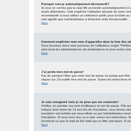
Pourquoi suis-je automatiquement déconnecté?
Si vous ne cochez pas la case
Me connecter automatiquement à c
durée déterminée. Cela empêche l’utilisation abusive de votre com
recommandé si vous utilisez un ordinateur public pour accéder au f
cela signifie que l’administrateur a désactivé cette fonctionnalité.
Haut
Comment empêcher mon nom d’apparaître dans la liste des uti
Vous trouverez dans votre panneau de l’utilisateur, onglet “Préfér
ainsi seuls les administrateurs, les modérateurs et vous verrez votr
Haut
J’ai perdu mon mot de passe!
Pas de panique! Bien que votre mot de passe ne puisse pas être réc
cliquez sur
J’ai oublié mon mot de passe
. Suivez les instructions
Haut
Je suis enregistré mais je ne peux pas me connecter!
Vérifiez, en premier, vos nom d’utilisateur et mot de passe. S’ils so
indiqué avoir moins de 13 ans lors de l’inscription, vous devrez alo
inscription soit activée par vous-même ou par l’administrateur ava
l’inscription. Si vous avez reçu un e-mail, suivez ses instructions.
incorrecte ou que l’e-mail ait été traité par un filtre anti-spam. Si v
Haut