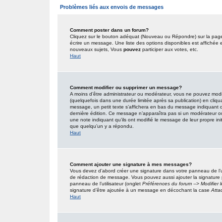
Problèmes liés aux envois de messages
Comment poster dans un forum?
Cliquez sur le bouton adéquat (Nouveau ou Répondre) sur la page 
écrire un message. Une liste des options disponibles est affiché
nouveaux sujets, Vous
pouvez
participer aux votes, etc.
Haut
Comment modifier ou supprimer un message?
A moins d’être administrateur ou modérateur, vous ne pouvez mo
(quelquefois dans une durée limitée après sa publication) en cliqu
message, un petit texte s’affichera en bas du message indiquant qu’i
dernière édition. Ce message n’apparaîtra pas si un modérateur ou 
une note indiquant qu’ils ont modifié le message de leur propre in
que quelqu’un y a répondu.
Haut
Comment ajouter une signature à mes messages?
Vous devez d’abord créer une signature dans votre panneau de l’u
de rédaction de message. Vous pouvez aussi ajouter la signature
panneau de l’utilisateur (onglet
Préférences du forum --> Modifier
signature d’être ajoutée à un message en décochant la case
Atta
Haut