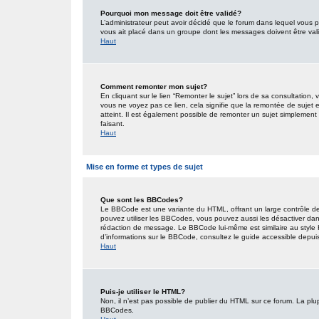
Pourquoi mon message doit être validé?
L’administrateur peut avoir décidé que le forum dans lequel vous po
vous ait placé dans un groupe dont les messages doivent être valid
Haut
Comment remonter mon sujet?
En cliquant sur le lien “Remonter le sujet” lors de sa consultation
vous ne voyez pas ce lien, cela signifie que la remontée de sujet 
atteint. Il est également possible de remonter un sujet simplemen
faisant.
Haut
Mise en forme et types de sujet
Que sont les BBCodes?
Le BBCode est une variante du HTML, offrant un large contrôle de
pouvez utiliser les BBCodes, vous pouvez aussi les désactiver dan
rédaction de message. Le BBCode lui-même est similaire au style HT
d’informations sur le BBCode, consultez le guide accessible depu
Haut
Puis-je utiliser le HTML?
Non, il n’est pas possible de publier du HTML sur ce forum. La pl
BBCodes.