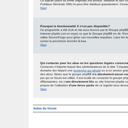
Ce logiciel (dans sa forme originale) est produit, distribué et son 
Publique Générale GNU et peut être distribué gratuitement. Consult
Haut
Pourquoi la fonctionnalité X n’est pas disponible?
Ce programme a été écrit et mis sous licence par le Groupe phpBB. 
Internet phpbb.com et voyez ce que le Groupe phpBB en dit. N’en
utilise SourceForge pour gérer ces nouvelles requêtes. Lisez les foru
suivez la procédure donnée là-bas.
Haut
Qui contacter pour les abus ou les questions légales concern
Contactez n’importe lequel des administrateurs de la liste “L’équip
domaine (en faisant une
recherche sur whois
) ou si un service gra
des abus. Notez que le groupe phpBB
n’a absolument aucun con
par qui
ce forum est utilisé. Il est inutile de contacter le groupe 
diffamatoires, etc.)
non directement liée
au site Internet phpbb.c
propos de l’utilisation
d’une tierce partie
de ce logiciel vous deve
Haut
Index du forum