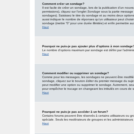
Comment créer un sondage?
Il est facile de créer un sondage, lors de la publication d’un nouv
permissions), cliquez sur l’onglet
Sondage
sous la partie message 
sondages). Saisissez le titre du sondage et au moins deux option
aussi indiquer le nombre de réponses qu’un utilisateur peut choisir l
sondage (mettre “0” pour une durée illimitée) et enfin permettre aux 
Haut
Pourquoi ne puis-je pas ajouter plus d’options à mon sondage
Le nombre d’options maximum par sondage est défini par l’administr
Haut
Comment modifier ou supprimer un sondage?
Comme pour les messages, les sondages ne peuvent être modifiés q
sondage, cliquez sur le bouton
éditer
du premier message du sujet (
peut modifier une option ou supprimer le sondage. Autrement, seuls
pour empêcher le trucage en changeant les intitulés en cours de
Haut
Pourquoi ne puis-je pas accéder à un forum?
Certains forums peuvent être réservés à certains utilisateurs ou gro
spéciale. Seuls les modérateurs de groupes et les administrateurs
Haut