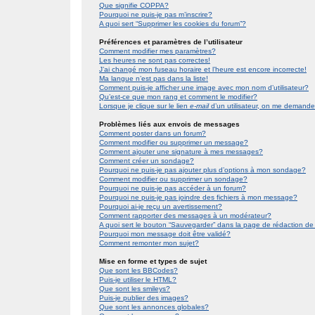
Que signifie COPPA?
Pourquoi ne puis-je pas m’inscrire?
A quoi sert “Supprimer les cookies du forum”?
Préférences et paramètres de l’utilisateur
Comment modifier mes paramètres?
Les heures ne sont pas correctes!
J’ai changé mon fuseau horaire et l’heure est encore incorrecte!
Ma langue n’est pas dans la liste!
Comment puis-je afficher une image avec mon nom d’utilisateur?
Qu’est-ce que mon rang et comment le modifier?
Lorsque je clique sur le lien
e-mail
d’un utilisateur, on me demand
Problèmes liés aux envois de messages
Comment poster dans un forum?
Comment modifier ou supprimer un message?
Comment ajouter une signature à mes messages?
Comment créer un sondage?
Pourquoi ne puis-je pas ajouter plus d’options à mon sondage?
Comment modifier ou supprimer un sondage?
Pourquoi ne puis-je pas accéder à un forum?
Pourquoi ne puis-je pas joindre des fichiers à mon message?
Pourquoi ai-je reçu un avertissement?
Comment rapporter des messages à un modérateur?
A quoi sert le bouton “Sauvegarder” dans la page de rédaction 
Pourquoi mon message doit être validé?
Comment remonter mon sujet?
Mise en forme et types de sujet
Que sont les BBCodes?
Puis-je utiliser le HTML?
Que sont les smileys?
Puis-je publier des images?
Que sont les annonces globales?