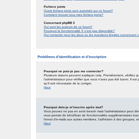
Fichiers joints
Quels fichiers joints sont autorisés sur ce forum?
Comment trouver tous mes fichiers joints?
Concernant phpBB 3
Qui sont les auteurs de ce forum?
Pourquoi la fonctionnalité X n’est pas disponible?
Qui contacter pour les abus ou les questions légales concernant 
Problèmes d’identification et d’inscription
Pourquoi ne puis-je pas me connecter?
Plusieurs raisons peuvent expliquer cela. Premièrement, vérifiez qu
l’administrateur pour vérifier que vous n’avez pas été banni. Il est
qu’il soit nécessaire de la corriger.
Haut
Pourquoi dois-je m’inscrire après tout?
Vous pouvez ne pas en avoir besoin mais l’administrateur peut décid
vous permet de bénéficier de fonctionnalités supplémentaires inac
l’envoi d’e-mails aux autres membres, l’adhésion à des groupes, etc.
Haut