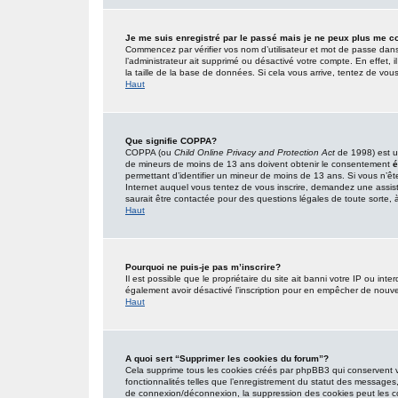
Je me suis enregistré par le passé mais je ne peux plus me c
Commencez par vérifier vos nom d’utilisateur et mot de passe dans l’
l’administrateur ait supprimé ou désactivé votre compte. En effet, i
la taille de la base de données. Si cela vous arrive, tentez de vous
Haut
Que signifie COPPA?
COPPA (ou
Child Online Privacy and Protection Act
de 1998) est un
de mineurs de moins de 13 ans doivent obtenir le consentement
é
permettant d’identifier un mineur de moins de 13 ans. Si vous n’êt
Internet auquel vous tentez de vous inscrire, demandez une assist
saurait être contactée pour des questions légales de toute sorte, à
Haut
Pourquoi ne puis-je pas m’inscrire?
Il est possible que le propriétaire du site ait banni votre IP ou inter
également avoir désactivé l’inscription pour en empêcher de nouve
Haut
A quoi sert “Supprimer les cookies du forum”?
Cela supprime tous les cookies créés par phpBB3 qui conservent vot
fonctionnalités telles que l’enregistrement du statut des messages,
de connexion/déconnexion, la suppression des cookies peut les co