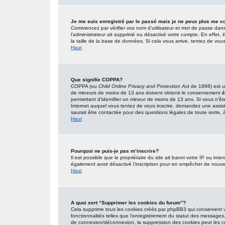
Je me suis enregistré par le passé mais je ne peux plus me c
Commencez par vérifier vos nom d’utilisateur et mot de passe dans l’
l’administrateur ait supprimé ou désactivé votre compte. En effet, i
la taille de la base de données. Si cela vous arrive, tentez de vous
Haut
Que signifie COPPA?
COPPA (ou
Child Online Privacy and Protection Act
de 1998) est un
de mineurs de moins de 13 ans doivent obtenir le consentement
é
permettant d’identifier un mineur de moins de 13 ans. Si vous n’êt
Internet auquel vous tentez de vous inscrire, demandez une assist
saurait être contactée pour des questions légales de toute sorte, à
Haut
Pourquoi ne puis-je pas m’inscrire?
Il est possible que le propriétaire du site ait banni votre IP ou inter
également avoir désactivé l’inscription pour en empêcher de nouve
Haut
A quoi sert “Supprimer les cookies du forum”?
Cela supprime tous les cookies créés par phpBB3 qui conservent vot
fonctionnalités telles que l’enregistrement du statut des messages,
de connexion/déconnexion, la suppression des cookies peut les co