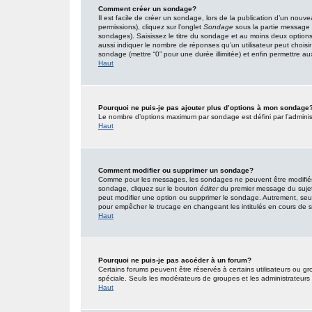
Comment créer un sondage?
Il est facile de créer un sondage, lors de la publication d’un nouv
permissions), cliquez sur l’onglet
Sondage
sous la partie message 
sondages). Saisissez le titre du sondage et au moins deux option
aussi indiquer le nombre de réponses qu’un utilisateur peut choisir l
sondage (mettre “0” pour une durée illimitée) et enfin permettre aux 
Haut
Pourquoi ne puis-je pas ajouter plus d’options à mon sondage
Le nombre d’options maximum par sondage est défini par l’administr
Haut
Comment modifier ou supprimer un sondage?
Comme pour les messages, les sondages ne peuvent être modifiés q
sondage, cliquez sur le bouton
éditer
du premier message du sujet (
peut modifier une option ou supprimer le sondage. Autrement, seuls
pour empêcher le trucage en changeant les intitulés en cours de
Haut
Pourquoi ne puis-je pas accéder à un forum?
Certains forums peuvent être réservés à certains utilisateurs ou gro
spéciale. Seuls les modérateurs de groupes et les administrateurs
Haut