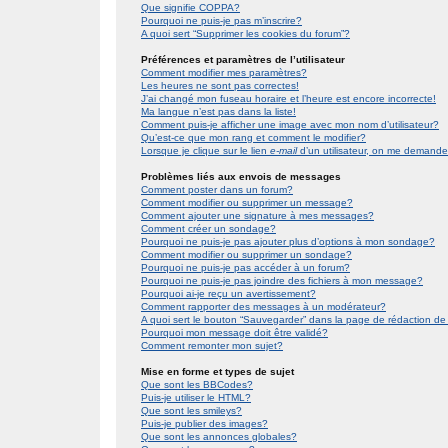
Que signifie COPPA?
Pourquoi ne puis-je pas m’inscrire?
A quoi sert “Supprimer les cookies du forum”?
Préférences et paramètres de l’utilisateur
Comment modifier mes paramètres?
Les heures ne sont pas correctes!
J’ai changé mon fuseau horaire et l’heure est encore incorrecte!
Ma langue n’est pas dans la liste!
Comment puis-je afficher une image avec mon nom d’utilisateur?
Qu’est-ce que mon rang et comment le modifier?
Lorsque je clique sur le lien
e-mail
d’un utilisateur, on me demand
Problèmes liés aux envois de messages
Comment poster dans un forum?
Comment modifier ou supprimer un message?
Comment ajouter une signature à mes messages?
Comment créer un sondage?
Pourquoi ne puis-je pas ajouter plus d’options à mon sondage?
Comment modifier ou supprimer un sondage?
Pourquoi ne puis-je pas accéder à un forum?
Pourquoi ne puis-je pas joindre des fichiers à mon message?
Pourquoi ai-je reçu un avertissement?
Comment rapporter des messages à un modérateur?
A quoi sert le bouton “Sauvegarder” dans la page de rédaction 
Pourquoi mon message doit être validé?
Comment remonter mon sujet?
Mise en forme et types de sujet
Que sont les BBCodes?
Puis-je utiliser le HTML?
Que sont les smileys?
Puis-je publier des images?
Que sont les annonces globales?