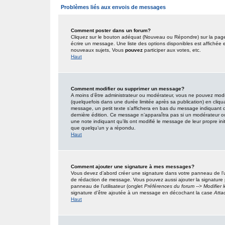
Problèmes liés aux envois de messages
Comment poster dans un forum?
Cliquez sur le bouton adéquat (Nouveau ou Répondre) sur la page 
écrire un message. Une liste des options disponibles est affiché
nouveaux sujets, Vous
pouvez
participer aux votes, etc.
Haut
Comment modifier ou supprimer un message?
A moins d’être administrateur ou modérateur, vous ne pouvez mo
(quelquefois dans une durée limitée après sa publication) en cliqu
message, un petit texte s’affichera en bas du message indiquant qu’i
dernière édition. Ce message n’apparaîtra pas si un modérateur ou 
une note indiquant qu’ils ont modifié le message de leur propre in
que quelqu’un y a répondu.
Haut
Comment ajouter une signature à mes messages?
Vous devez d’abord créer une signature dans votre panneau de l’u
de rédaction de message. Vous pouvez aussi ajouter la signature
panneau de l’utilisateur (onglet
Préférences du forum --> Modifier
signature d’être ajoutée à un message en décochant la case
Atta
Haut