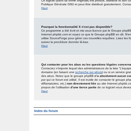
Ce logiciel (dans sa forme originale) est produit, distribué et son 
Publique Générale GNU et peut être distribué gratuitement. Consult
Haut
Pourquoi la fonctionnalité X n’est pas disponible?
Ce programme a été écrit et mis sous licence par le Groupe phpBB. 
Internet phpbb.com et voyez ce que le Groupe phpBB en dit. N’en
utilise SourceForge pour gérer ces nouvelles requêtes. Lisez les foru
suivez la procédure donnée là-bas.
Haut
Qui contacter pour les abus ou les questions légales concern
Contactez n’importe lequel des administrateurs de la liste “L’équip
domaine (en faisant une
recherche sur whois
) ou si un service gra
des abus. Notez que le groupe phpBB
n’a absolument aucun con
par qui
ce forum est utilisé. Il est inutile de contacter le groupe 
diffamatoires, etc.)
non directement liée
au site Internet phpbb.c
propos de l’utilisation
d’une tierce partie
de ce logiciel vous deve
Haut
Index du forum