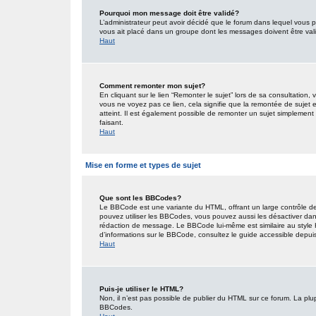
Pourquoi mon message doit être validé?
L’administrateur peut avoir décidé que le forum dans lequel vous po
vous ait placé dans un groupe dont les messages doivent être valid
Haut
Comment remonter mon sujet?
En cliquant sur le lien “Remonter le sujet” lors de sa consultation
vous ne voyez pas ce lien, cela signifie que la remontée de sujet 
atteint. Il est également possible de remonter un sujet simplemen
faisant.
Haut
Mise en forme et types de sujet
Que sont les BBCodes?
Le BBCode est une variante du HTML, offrant un large contrôle de
pouvez utiliser les BBCodes, vous pouvez aussi les désactiver dan
rédaction de message. Le BBCode lui-même est similaire au style HT
d’informations sur le BBCode, consultez le guide accessible depu
Haut
Puis-je utiliser le HTML?
Non, il n’est pas possible de publier du HTML sur ce forum. La pl
BBCodes.