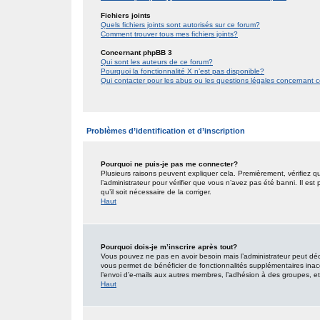
Fichiers joints
Quels fichiers joints sont autorisés sur ce forum?
Comment trouver tous mes fichiers joints?
Concernant phpBB 3
Qui sont les auteurs de ce forum?
Pourquoi la fonctionnalité X n’est pas disponible?
Qui contacter pour les abus ou les questions légales concernant 
Problèmes d’identification et d’inscription
Pourquoi ne puis-je pas me connecter?
Plusieurs raisons peuvent expliquer cela. Premièrement, vérifiez qu
l’administrateur pour vérifier que vous n’avez pas été banni. Il est
qu’il soit nécessaire de la corriger.
Haut
Pourquoi dois-je m’inscrire après tout?
Vous pouvez ne pas en avoir besoin mais l’administrateur peut décid
vous permet de bénéficier de fonctionnalités supplémentaires inac
l’envoi d’e-mails aux autres membres, l’adhésion à des groupes, etc.
Haut