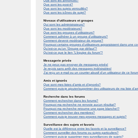
Que sont les annonces?
Que sont les post-it?
Que sont les sujets verrouillés?
Que sont les icônes de sujet?
Niveaux d’utilisateurs et groupes
Qui sont les administrateurs?
Que sont les modérateurs?
Que sont les groupes d’utilisateurs?
Comment adhérer à un groupe d’utilisateurs?
Comment devenir modérateur de groupe?
Pourquoi certains groupes d’utilisateurs apparaissent dans une co
Qu’est-ce qu’un “Groupe par défaut”?
Qu’est-ce que le lien “L’équipe du forum”?
Messagerie privée
Je ne peux pas envoyer de messages privés!
Je reçois sans arrêt des messages indésirables!
J’ai reçu un e-mail ou un courrier abusif d’un utilisateur de ce foru
Amis et ignorés
Que sont mes listes d’amis et d’ignorés?
Comment puis-je ajouter/supprimer des utilisateurs de ma liste d’a
Recherche dans les forums
Comment rechercher dans les forums?
Pourquoi ma recherche ne renvoie aucun résultat?
Pourquoi ma recherche retourne une page blanche!?
Comment rechercher des membres?
Comment puis-je trouver mes propres messages et sujets?
Surveillance des sujets et favoris
Quelle est la différence entre les favoris et la surveillance?
Comment surveiller des forums ou sujets particuliers?
Comment puis-je supprimer mes surveillances de sujets?