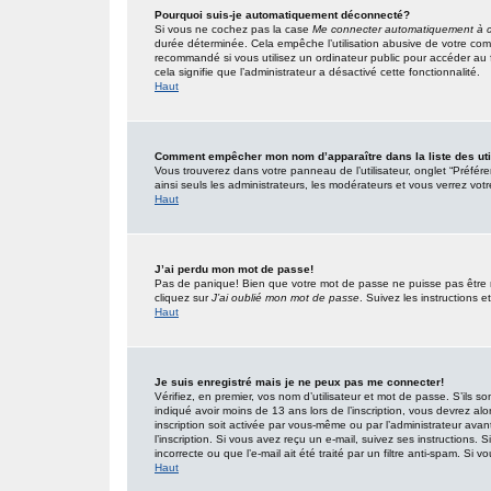
Pourquoi suis-je automatiquement déconnecté?
Si vous ne cochez pas la case
Me connecter automatiquement à c
durée déterminée. Cela empêche l’utilisation abusive de votre com
recommandé si vous utilisez un ordinateur public pour accéder au f
cela signifie que l’administrateur a désactivé cette fonctionnalité.
Haut
Comment empêcher mon nom d’apparaître dans la liste des uti
Vous trouverez dans votre panneau de l’utilisateur, onglet “Préfér
ainsi seuls les administrateurs, les modérateurs et vous verrez votr
Haut
J’ai perdu mon mot de passe!
Pas de panique! Bien que votre mot de passe ne puisse pas être réc
cliquez sur
J’ai oublié mon mot de passe
. Suivez les instructions
Haut
Je suis enregistré mais je ne peux pas me connecter!
Vérifiez, en premier, vos nom d’utilisateur et mot de passe. S’ils so
indiqué avoir moins de 13 ans lors de l’inscription, vous devrez alo
inscription soit activée par vous-même ou par l’administrateur ava
l’inscription. Si vous avez reçu un e-mail, suivez ses instructions.
incorrecte ou que l’e-mail ait été traité par un filtre anti-spam. Si v
Haut