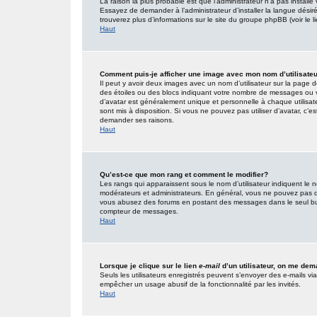
La raison la plus probable est que l’administrateur n’a pas insta
Essayez de demander à l’administrateur d’installer la langue désirée
trouverez plus d’informations sur le site du groupe phpBB (voir le 
Haut
Comment puis-je afficher une image avec mon nom d’utilisate
Il peut y avoir deux images avec un nom d’utilisateur sur la page
des étoiles ou des blocs indiquant votre nombre de messages ou 
d’avatar est généralement unique et personnelle à chaque utilisateur
sont mis à disposition. Si vous ne pouvez pas utiliser d’avatar, c’e
demander ses raisons.
Haut
Qu’est-ce que mon rang et comment le modifier?
Les rangs qui apparaissent sous le nom d’utilisateur indiquent le n
modérateurs et administrateurs. En général, vous ne pouvez pas direc
vous abusez des forums en postant des messages dans le seul but
compteur de messages.
Haut
Lorsque je clique sur le lien
e-mail
d’un utilisateur, on me de
Seuls les utilisateurs enregistrés peuvent s’envoyer des e-mails via l
empêcher un usage abusif de la fonctionnalité par les invités.
Haut