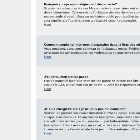
Pourquoi suis-je automatiquement déconnecté?
Si vous ne cochez pas la case
Me connecter automatiquement à c
durée déterminée. Cela empêche l’utilisation abusive de votre com
recommandé si vous utilisez un ordinateur public pour accéder au f
cela signifie que l’administrateur a désactivé cette fonctionnalité.
Haut
Comment empêcher mon nom d’apparaître dans la liste des uti
Vous trouverez dans votre panneau de l’utilisateur, onglet “Préfér
ainsi seuls les administrateurs, les modérateurs et vous verrez votr
Haut
J’ai perdu mon mot de passe!
Pas de panique! Bien que votre mot de passe ne puisse pas être réc
cliquez sur
J’ai oublié mon mot de passe
. Suivez les instructions
Haut
Je suis enregistré mais je ne peux pas me connecter!
Vérifiez, en premier, vos nom d’utilisateur et mot de passe. S’ils so
indiqué avoir moins de 13 ans lors de l’inscription, vous devrez alo
inscription soit activée par vous-même ou par l’administrateur ava
l’inscription. Si vous avez reçu un e-mail, suivez ses instructions.
incorrecte ou que l’e-mail ait été traité par un filtre anti-spam. Si v
Haut