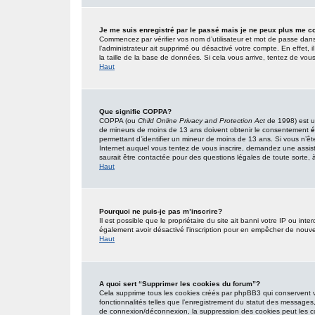
Je me suis enregistré par le passé mais je ne peux plus me c
Commencez par vérifier vos nom d’utilisateur et mot de passe dans l’
l’administrateur ait supprimé ou désactivé votre compte. En effet, i
la taille de la base de données. Si cela vous arrive, tentez de vous
Haut
Que signifie COPPA?
COPPA (ou
Child Online Privacy and Protection Act
de 1998) est un
de mineurs de moins de 13 ans doivent obtenir le consentement
é
permettant d’identifier un mineur de moins de 13 ans. Si vous n’êt
Internet auquel vous tentez de vous inscrire, demandez une assist
saurait être contactée pour des questions légales de toute sorte, à
Haut
Pourquoi ne puis-je pas m’inscrire?
Il est possible que le propriétaire du site ait banni votre IP ou inter
également avoir désactivé l’inscription pour en empêcher de nouve
Haut
A quoi sert “Supprimer les cookies du forum”?
Cela supprime tous les cookies créés par phpBB3 qui conservent vot
fonctionnalités telles que l’enregistrement du statut des messages,
de connexion/déconnexion, la suppression des cookies peut les co