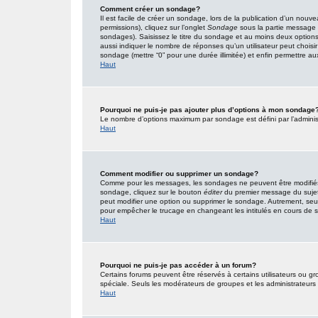
Comment créer un sondage?
Il est facile de créer un sondage, lors de la publication d’un nouv
permissions), cliquez sur l’onglet
Sondage
sous la partie message 
sondages). Saisissez le titre du sondage et au moins deux option
aussi indiquer le nombre de réponses qu’un utilisateur peut choisir l
sondage (mettre “0” pour une durée illimitée) et enfin permettre aux 
Haut
Pourquoi ne puis-je pas ajouter plus d’options à mon sondage
Le nombre d’options maximum par sondage est défini par l’administr
Haut
Comment modifier ou supprimer un sondage?
Comme pour les messages, les sondages ne peuvent être modifiés q
sondage, cliquez sur le bouton
éditer
du premier message du sujet (
peut modifier une option ou supprimer le sondage. Autrement, seuls
pour empêcher le trucage en changeant les intitulés en cours de
Haut
Pourquoi ne puis-je pas accéder à un forum?
Certains forums peuvent être réservés à certains utilisateurs ou gro
spéciale. Seuls les modérateurs de groupes et les administrateurs
Haut