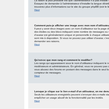
La raison la plus probable est que l’administrateur n’a pas insta
Essayez de demander à l’administrateur d’installer la langue désirée
trouverez plus d’informations sur le site du groupe phpBB (voir le 
Haut
Comment puis-je afficher une image avec mon nom d’utilisate
Il peut y avoir deux images avec un nom d’utilisateur sur la page
des étoiles ou des blocs indiquant votre nombre de messages ou 
d’avatar est généralement unique et personnelle à chaque utilisateur
sont mis à disposition. Si vous ne pouvez pas utiliser d’avatar, c’e
demander ses raisons.
Haut
Qu’est-ce que mon rang et comment le modifier?
Les rangs qui apparaissent sous le nom d’utilisateur indiquent le n
modérateurs et administrateurs. En général, vous ne pouvez pas direc
vous abusez des forums en postant des messages dans le seul but
compteur de messages.
Haut
Lorsque je clique sur le lien
e-mail
d’un utilisateur, on me de
Seuls les utilisateurs enregistrés peuvent s’envoyer des e-mails via l
empêcher un usage abusif de la fonctionnalité par les invités.
Haut