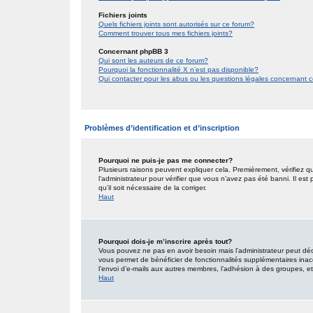
Fichiers joints
Quels fichiers joints sont autorisés sur ce forum?
Comment trouver tous mes fichiers joints?
Concernant phpBB 3
Qui sont les auteurs de ce forum?
Pourquoi la fonctionnalité X n’est pas disponible?
Qui contacter pour les abus ou les questions légales concernant 
Problèmes d’identification et d’inscription
Pourquoi ne puis-je pas me connecter?
Plusieurs raisons peuvent expliquer cela. Premièrement, vérifiez qu
l’administrateur pour vérifier que vous n’avez pas été banni. Il est
qu’il soit nécessaire de la corriger.
Haut
Pourquoi dois-je m’inscrire après tout?
Vous pouvez ne pas en avoir besoin mais l’administrateur peut décid
vous permet de bénéficier de fonctionnalités supplémentaires inac
l’envoi d’e-mails aux autres membres, l’adhésion à des groupes, etc.
Haut