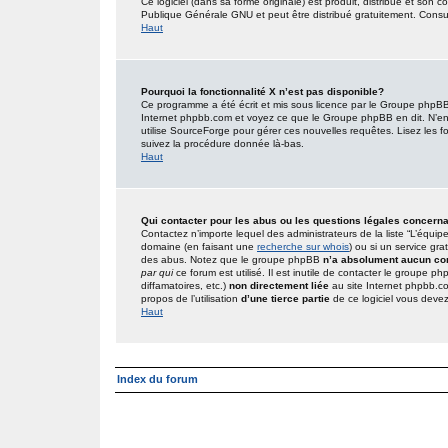
Ce logiciel (dans sa forme originale) est produit, distribué et son 
Publique Générale GNU et peut être distribué gratuitement. Consult
Haut
Pourquoi la fonctionnalité X n’est pas disponible?
Ce programme a été écrit et mis sous licence par le Groupe phpBB. 
Internet phpbb.com et voyez ce que le Groupe phpBB en dit. N’en
utilise SourceForge pour gérer ces nouvelles requêtes. Lisez les foru
suivez la procédure donnée là-bas.
Haut
Qui contacter pour les abus ou les questions légales concern
Contactez n’importe lequel des administrateurs de la liste “L’équip
domaine (en faisant une
recherche sur whois
) ou si un service gra
des abus. Notez que le groupe phpBB
n’a absolument aucun con
par qui
ce forum est utilisé. Il est inutile de contacter le groupe 
diffamatoires, etc.)
non directement liée
au site Internet phpbb.c
propos de l’utilisation
d’une tierce partie
de ce logiciel vous deve
Haut
Index du forum