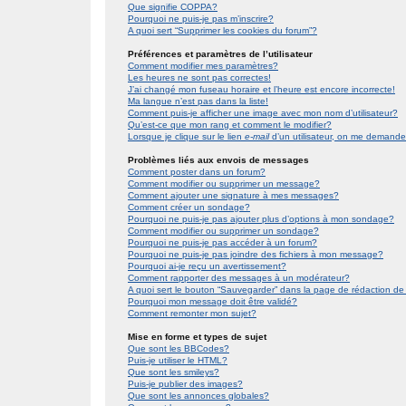
Que signifie COPPA?
Pourquoi ne puis-je pas m’inscrire?
A quoi sert “Supprimer les cookies du forum”?
Préférences et paramètres de l’utilisateur
Comment modifier mes paramètres?
Les heures ne sont pas correctes!
J’ai changé mon fuseau horaire et l’heure est encore incorrecte!
Ma langue n’est pas dans la liste!
Comment puis-je afficher une image avec mon nom d’utilisateur?
Qu’est-ce que mon rang et comment le modifier?
Lorsque je clique sur le lien
e-mail
d’un utilisateur, on me demand
Problèmes liés aux envois de messages
Comment poster dans un forum?
Comment modifier ou supprimer un message?
Comment ajouter une signature à mes messages?
Comment créer un sondage?
Pourquoi ne puis-je pas ajouter plus d’options à mon sondage?
Comment modifier ou supprimer un sondage?
Pourquoi ne puis-je pas accéder à un forum?
Pourquoi ne puis-je pas joindre des fichiers à mon message?
Pourquoi ai-je reçu un avertissement?
Comment rapporter des messages à un modérateur?
A quoi sert le bouton “Sauvegarder” dans la page de rédaction 
Pourquoi mon message doit être validé?
Comment remonter mon sujet?
Mise en forme et types de sujet
Que sont les BBCodes?
Puis-je utiliser le HTML?
Que sont les smileys?
Puis-je publier des images?
Que sont les annonces globales?