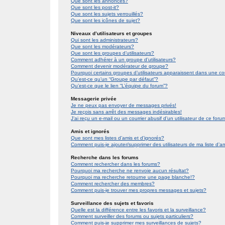
Que sont les annonces?
Que sont les post-it?
Que sont les sujets verrouillés?
Que sont les icônes de sujet?
Niveaux d’utilisateurs et groupes
Qui sont les administrateurs?
Que sont les modérateurs?
Que sont les groupes d’utilisateurs?
Comment adhérer à un groupe d’utilisateurs?
Comment devenir modérateur de groupe?
Pourquoi certains groupes d’utilisateurs apparaissent dans une co
Qu’est-ce qu’un “Groupe par défaut”?
Qu’est-ce que le lien “L’équipe du forum”?
Messagerie privée
Je ne peux pas envoyer de messages privés!
Je reçois sans arrêt des messages indésirables!
J’ai reçu un e-mail ou un courrier abusif d’un utilisateur de ce foru
Amis et ignorés
Que sont mes listes d’amis et d’ignorés?
Comment puis-je ajouter/supprimer des utilisateurs de ma liste d’a
Recherche dans les forums
Comment rechercher dans les forums?
Pourquoi ma recherche ne renvoie aucun résultat?
Pourquoi ma recherche retourne une page blanche!?
Comment rechercher des membres?
Comment puis-je trouver mes propres messages et sujets?
Surveillance des sujets et favoris
Quelle est la différence entre les favoris et la surveillance?
Comment surveiller des forums ou sujets particuliers?
Comment puis-je supprimer mes surveillances de sujets?