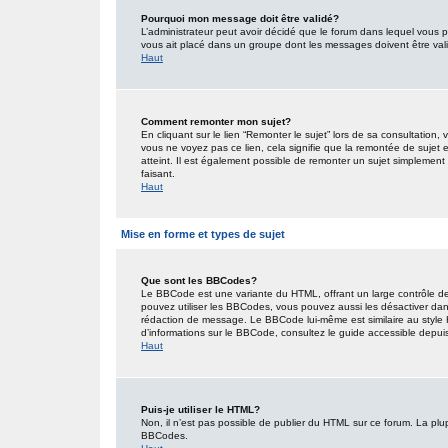
Pourquoi mon message doit être validé?
L’administrateur peut avoir décidé que le forum dans lequel vous po
vous ait placé dans un groupe dont les messages doivent être valid
Haut
Comment remonter mon sujet?
En cliquant sur le lien “Remonter le sujet” lors de sa consultation
vous ne voyez pas ce lien, cela signifie que la remontée de sujet 
atteint. Il est également possible de remonter un sujet simplemen
faisant.
Haut
Mise en forme et types de sujet
Que sont les BBCodes?
Le BBCode est une variante du HTML, offrant un large contrôle de
pouvez utiliser les BBCodes, vous pouvez aussi les désactiver dan
rédaction de message. Le BBCode lui-même est similaire au style HT
d’informations sur le BBCode, consultez le guide accessible depu
Haut
Puis-je utiliser le HTML?
Non, il n’est pas possible de publier du HTML sur ce forum. La pl
BBCodes.