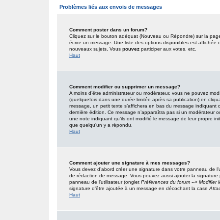
Problèmes liés aux envois de messages
Comment poster dans un forum?
Cliquez sur le bouton adéquat (Nouveau ou Répondre) sur la page 
écrire un message. Une liste des options disponibles est affiché
nouveaux sujets, Vous
pouvez
participer aux votes, etc.
Haut
Comment modifier ou supprimer un message?
A moins d’être administrateur ou modérateur, vous ne pouvez mo
(quelquefois dans une durée limitée après sa publication) en cliqu
message, un petit texte s’affichera en bas du message indiquant qu’i
dernière édition. Ce message n’apparaîtra pas si un modérateur ou 
une note indiquant qu’ils ont modifié le message de leur propre in
que quelqu’un y a répondu.
Haut
Comment ajouter une signature à mes messages?
Vous devez d’abord créer une signature dans votre panneau de l’u
de rédaction de message. Vous pouvez aussi ajouter la signature
panneau de l’utilisateur (onglet
Préférences du forum --> Modifier
signature d’être ajoutée à un message en décochant la case
Atta
Haut