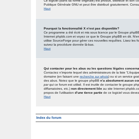
Ce logiciel (dans sa forme originale) est produit, distribué et son 
Publique Générale GNU et peut être distribué gratuitement. Consult
Haut
Pourquoi la fonctionnalité X n’est pas disponible?
Ce programme a été écrit et mis sous licence par le Groupe phpBB. 
Internet phpbb.com et voyez ce que le Groupe phpBB en dit. N’en
utilise SourceForge pour gérer ces nouvelles requêtes. Lisez les foru
suivez la procédure donnée là-bas.
Haut
Qui contacter pour les abus ou les questions légales concern
Contactez n’importe lequel des administrateurs de la liste “L’équip
domaine (en faisant une
recherche sur whois
) ou si un service gra
des abus. Notez que le groupe phpBB
n’a absolument aucun con
par qui
ce forum est utilisé. Il est inutile de contacter le groupe 
diffamatoires, etc.)
non directement liée
au site Internet phpbb.c
propos de l’utilisation
d’une tierce partie
de ce logiciel vous deve
Haut
Index du forum