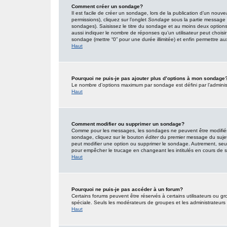
Comment créer un sondage?
Il est facile de créer un sondage, lors de la publication d’un nouv
permissions), cliquez sur l’onglet
Sondage
sous la partie message 
sondages). Saisissez le titre du sondage et au moins deux option
aussi indiquer le nombre de réponses qu’un utilisateur peut choisir l
sondage (mettre “0” pour une durée illimitée) et enfin permettre aux 
Haut
Pourquoi ne puis-je pas ajouter plus d’options à mon sondage
Le nombre d’options maximum par sondage est défini par l’administr
Haut
Comment modifier ou supprimer un sondage?
Comme pour les messages, les sondages ne peuvent être modifiés q
sondage, cliquez sur le bouton
éditer
du premier message du sujet (
peut modifier une option ou supprimer le sondage. Autrement, seuls
pour empêcher le trucage en changeant les intitulés en cours de
Haut
Pourquoi ne puis-je pas accéder à un forum?
Certains forums peuvent être réservés à certains utilisateurs ou gro
spéciale. Seuls les modérateurs de groupes et les administrateurs
Haut