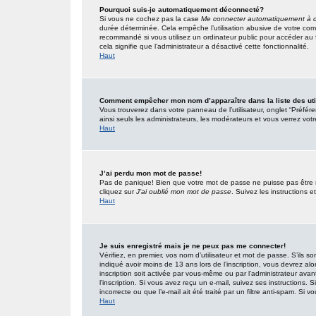
Pourquoi suis-je automatiquement déconnecté?
Si vous ne cochez pas la case
Me connecter automatiquement à c
durée déterminée. Cela empêche l’utilisation abusive de votre com
recommandé si vous utilisez un ordinateur public pour accéder au f
cela signifie que l’administrateur a désactivé cette fonctionnalité.
Haut
Comment empêcher mon nom d’apparaître dans la liste des uti
Vous trouverez dans votre panneau de l’utilisateur, onglet “Préfér
ainsi seuls les administrateurs, les modérateurs et vous verrez votr
Haut
J’ai perdu mon mot de passe!
Pas de panique! Bien que votre mot de passe ne puisse pas être réc
cliquez sur
J’ai oublié mon mot de passe
. Suivez les instructions
Haut
Je suis enregistré mais je ne peux pas me connecter!
Vérifiez, en premier, vos nom d’utilisateur et mot de passe. S’ils so
indiqué avoir moins de 13 ans lors de l’inscription, vous devrez alo
inscription soit activée par vous-même ou par l’administrateur ava
l’inscription. Si vous avez reçu un e-mail, suivez ses instructions.
incorrecte ou que l’e-mail ait été traité par un filtre anti-spam. Si v
Haut