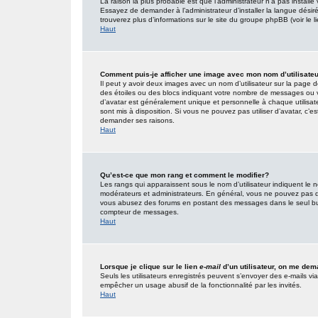
La raison la plus probable est que l’administrateur n’a pas insta
Essayez de demander à l’administrateur d’installer la langue désirée
trouverez plus d’informations sur le site du groupe phpBB (voir le 
Haut
Comment puis-je afficher une image avec mon nom d’utilisate
Il peut y avoir deux images avec un nom d’utilisateur sur la page
des étoiles ou des blocs indiquant votre nombre de messages ou 
d’avatar est généralement unique et personnelle à chaque utilisateur
sont mis à disposition. Si vous ne pouvez pas utiliser d’avatar, c’e
demander ses raisons.
Haut
Qu’est-ce que mon rang et comment le modifier?
Les rangs qui apparaissent sous le nom d’utilisateur indiquent le n
modérateurs et administrateurs. En général, vous ne pouvez pas direc
vous abusez des forums en postant des messages dans le seul but
compteur de messages.
Haut
Lorsque je clique sur le lien
e-mail
d’un utilisateur, on me de
Seuls les utilisateurs enregistrés peuvent s’envoyer des e-mails via l
empêcher un usage abusif de la fonctionnalité par les invités.
Haut