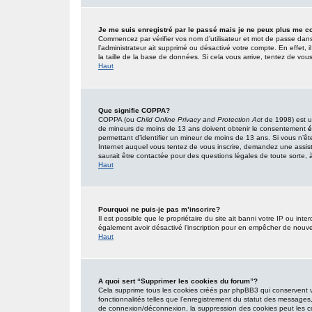
Je me suis enregistré par le passé mais je ne peux plus me c
Commencez par vérifier vos nom d’utilisateur et mot de passe dans l’
l’administrateur ait supprimé ou désactivé votre compte. En effet, i
la taille de la base de données. Si cela vous arrive, tentez de vous
Haut
Que signifie COPPA?
COPPA (ou
Child Online Privacy and Protection Act
de 1998) est un
de mineurs de moins de 13 ans doivent obtenir le consentement
é
permettant d’identifier un mineur de moins de 13 ans. Si vous n’êt
Internet auquel vous tentez de vous inscrire, demandez une assist
saurait être contactée pour des questions légales de toute sorte, à
Haut
Pourquoi ne puis-je pas m’inscrire?
Il est possible que le propriétaire du site ait banni votre IP ou inter
également avoir désactivé l’inscription pour en empêcher de nouve
Haut
A quoi sert “Supprimer les cookies du forum”?
Cela supprime tous les cookies créés par phpBB3 qui conservent vot
fonctionnalités telles que l’enregistrement du statut des messages,
de connexion/déconnexion, la suppression des cookies peut les co