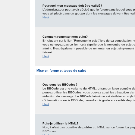
Pourquoi mon message doit être validé?
L’administrateur peut avoir décidé que le forum dans lequel vous po
vous ait placé dans un groupe dont les messages doivent être valid
Haut
Comment remonter mon sujet?
En cliquant sur le lien “Remonter le sujet” lors de sa consultation
vous ne voyez pas ce lien, cela signifie que la remontée de sujet 
atteint. Il est également possible de remonter un sujet simplemen
faisant.
Haut
Mise en forme et types de sujet
Que sont les BBCodes?
Le BBCode est une variante du HTML, offrant un large contrôle de
pouvez utiliser les BBCodes, vous pouvez aussi les désactiver dan
rédaction de message. Le BBCode lui-même est similaire au style HT
d’informations sur le BBCode, consultez le guide accessible depu
Haut
Puis-je utiliser le HTML?
Non, il n’est pas possible de publier du HTML sur ce forum. La pl
BBCodes.