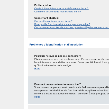
Fichiers joints
Quels fichiers joints sont autorisés sur ce forum?
Comment trouver tous mes fichiers joints?
Concernant phpBB 3
Qui sont les auteurs de ce forum?
Pourquoi la fonctionnalité X n’est pas disponible?
Qui contacter pour les abus ou les questions légales concernant 
Problèmes d’identification et d’inscription
Pourquoi ne puis-je pas me connecter?
Plusieurs raisons peuvent expliquer cela. Premièrement, vérifiez qu
l’administrateur pour vérifier que vous n’avez pas été banni. Il est
qu’il soit nécessaire de la corriger.
Haut
Pourquoi dois-je m’inscrire après tout?
Vous pouvez ne pas en avoir besoin mais l’administrateur peut décid
vous permet de bénéficier de fonctionnalités supplémentaires inac
l’envoi d’e-mails aux autres membres, l’adhésion à des groupes, etc.
Haut