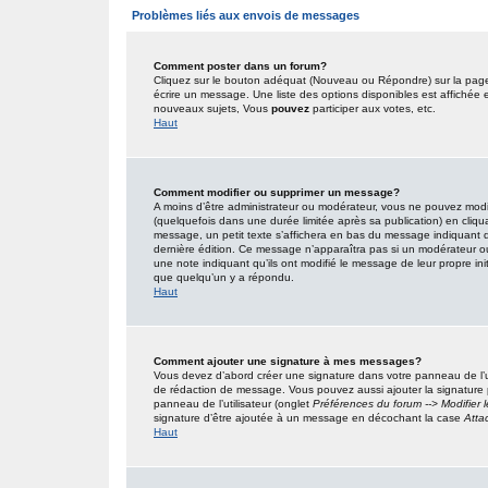
Problèmes liés aux envois de messages
Comment poster dans un forum?
Cliquez sur le bouton adéquat (Nouveau ou Répondre) sur la page 
écrire un message. Une liste des options disponibles est affiché
nouveaux sujets, Vous
pouvez
participer aux votes, etc.
Haut
Comment modifier ou supprimer un message?
A moins d’être administrateur ou modérateur, vous ne pouvez mo
(quelquefois dans une durée limitée après sa publication) en cliqu
message, un petit texte s’affichera en bas du message indiquant qu’i
dernière édition. Ce message n’apparaîtra pas si un modérateur ou 
une note indiquant qu’ils ont modifié le message de leur propre in
que quelqu’un y a répondu.
Haut
Comment ajouter une signature à mes messages?
Vous devez d’abord créer une signature dans votre panneau de l’u
de rédaction de message. Vous pouvez aussi ajouter la signature
panneau de l’utilisateur (onglet
Préférences du forum --> Modifier
signature d’être ajoutée à un message en décochant la case
Atta
Haut