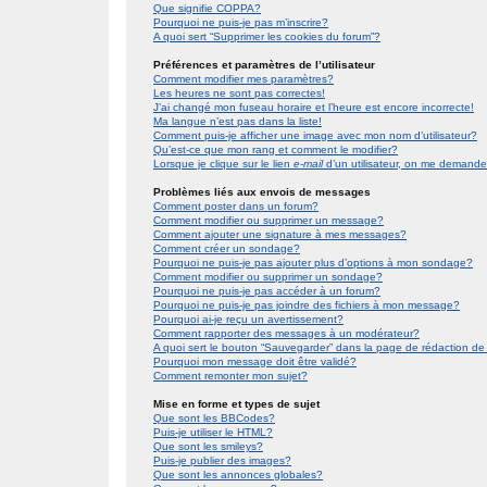
Que signifie COPPA?
Pourquoi ne puis-je pas m’inscrire?
A quoi sert “Supprimer les cookies du forum”?
Préférences et paramètres de l’utilisateur
Comment modifier mes paramètres?
Les heures ne sont pas correctes!
J’ai changé mon fuseau horaire et l’heure est encore incorrecte!
Ma langue n’est pas dans la liste!
Comment puis-je afficher une image avec mon nom d’utilisateur?
Qu’est-ce que mon rang et comment le modifier?
Lorsque je clique sur le lien
e-mail
d’un utilisateur, on me demand
Problèmes liés aux envois de messages
Comment poster dans un forum?
Comment modifier ou supprimer un message?
Comment ajouter une signature à mes messages?
Comment créer un sondage?
Pourquoi ne puis-je pas ajouter plus d’options à mon sondage?
Comment modifier ou supprimer un sondage?
Pourquoi ne puis-je pas accéder à un forum?
Pourquoi ne puis-je pas joindre des fichiers à mon message?
Pourquoi ai-je reçu un avertissement?
Comment rapporter des messages à un modérateur?
A quoi sert le bouton “Sauvegarder” dans la page de rédaction 
Pourquoi mon message doit être validé?
Comment remonter mon sujet?
Mise en forme et types de sujet
Que sont les BBCodes?
Puis-je utiliser le HTML?
Que sont les smileys?
Puis-je publier des images?
Que sont les annonces globales?