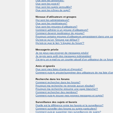
Que sont les annonces?
Que sont les post-it?
Que sont les sujets verrouillés?
Que sont les icônes de sujet?
Niveaux d’utilisateurs et groupes
Qui sont les administrateurs?
Que sont les modérateurs?
Que sont les groupes d’utilisateurs?
Comment adhérer à un groupe d’utilisateurs?
Comment devenir modérateur de groupe?
Pourquoi certains groupes d’utilisateurs apparaissent dans une co
Qu’est-ce qu’un “Groupe par défaut”?
Qu’est-ce que le lien “L’équipe du forum”?
Messagerie privée
Je ne peux pas envoyer de messages privés!
Je reçois sans arrêt des messages indésirables!
J’ai reçu un e-mail ou un courrier abusif d’un utilisateur de ce foru
Amis et ignorés
Que sont mes listes d’amis et d’ignorés?
Comment puis-je ajouter/supprimer des utilisateurs de ma liste d’a
Recherche dans les forums
Comment rechercher dans les forums?
Pourquoi ma recherche ne renvoie aucun résultat?
Pourquoi ma recherche retourne une page blanche!?
Comment rechercher des membres?
Comment puis-je trouver mes propres messages et sujets?
Surveillance des sujets et favoris
Quelle est la différence entre les favoris et la surveillance?
Comment surveiller des forums ou sujets particuliers?
Comment puis-je supprimer mes surveillances de sujets?