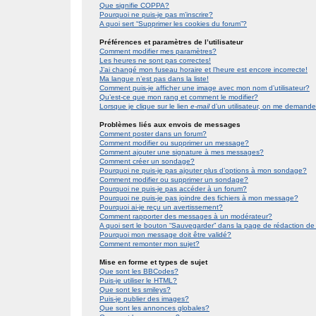
Que signifie COPPA?
Pourquoi ne puis-je pas m’inscrire?
A quoi sert “Supprimer les cookies du forum”?
Préférences et paramètres de l’utilisateur
Comment modifier mes paramètres?
Les heures ne sont pas correctes!
J’ai changé mon fuseau horaire et l’heure est encore incorrecte!
Ma langue n’est pas dans la liste!
Comment puis-je afficher une image avec mon nom d’utilisateur?
Qu’est-ce que mon rang et comment le modifier?
Lorsque je clique sur le lien
e-mail
d’un utilisateur, on me demand
Problèmes liés aux envois de messages
Comment poster dans un forum?
Comment modifier ou supprimer un message?
Comment ajouter une signature à mes messages?
Comment créer un sondage?
Pourquoi ne puis-je pas ajouter plus d’options à mon sondage?
Comment modifier ou supprimer un sondage?
Pourquoi ne puis-je pas accéder à un forum?
Pourquoi ne puis-je pas joindre des fichiers à mon message?
Pourquoi ai-je reçu un avertissement?
Comment rapporter des messages à un modérateur?
A quoi sert le bouton “Sauvegarder” dans la page de rédaction 
Pourquoi mon message doit être validé?
Comment remonter mon sujet?
Mise en forme et types de sujet
Que sont les BBCodes?
Puis-je utiliser le HTML?
Que sont les smileys?
Puis-je publier des images?
Que sont les annonces globales?