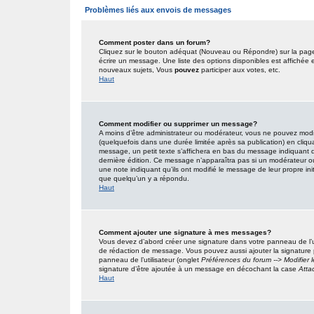
Problèmes liés aux envois de messages
Comment poster dans un forum?
Cliquez sur le bouton adéquat (Nouveau ou Répondre) sur la page 
écrire un message. Une liste des options disponibles est affiché
nouveaux sujets, Vous
pouvez
participer aux votes, etc.
Haut
Comment modifier ou supprimer un message?
A moins d’être administrateur ou modérateur, vous ne pouvez mo
(quelquefois dans une durée limitée après sa publication) en cliqu
message, un petit texte s’affichera en bas du message indiquant qu’i
dernière édition. Ce message n’apparaîtra pas si un modérateur ou 
une note indiquant qu’ils ont modifié le message de leur propre in
que quelqu’un y a répondu.
Haut
Comment ajouter une signature à mes messages?
Vous devez d’abord créer une signature dans votre panneau de l’u
de rédaction de message. Vous pouvez aussi ajouter la signature
panneau de l’utilisateur (onglet
Préférences du forum --> Modifier
signature d’être ajoutée à un message en décochant la case
Atta
Haut