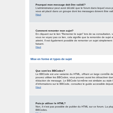
Pourquoi mon message doit être validé?
L’administrateur peut avoir décidé que le forum dans lequel vous po
vous ait placé dans un groupe dont les messages doivent être valid
Haut
Comment remonter mon sujet?
En cliquant sur le lien “Remonter le sujet” lors de sa consultation
vous ne voyez pas ce lien, cela signifie que la remontée de sujet 
atteint. Il est également possible de remonter un sujet simplemen
faisant.
Haut
Mise en forme et types de sujet
Que sont les BBCodes?
Le BBCode est une variante du HTML, offrant un large contrôle de
pouvez utiliser les BBCodes, vous pouvez aussi les désactiver dan
rédaction de message. Le BBCode lui-même est similaire au style HT
d’informations sur le BBCode, consultez le guide accessible depu
Haut
Puis-je utiliser le HTML?
Non, il n’est pas possible de publier du HTML sur ce forum. La pl
BBCodes.