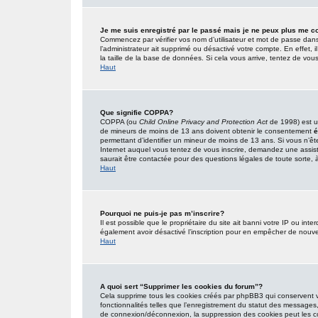
Je me suis enregistré par le passé mais je ne peux plus me c
Commencez par vérifier vos nom d’utilisateur et mot de passe dans l’
l’administrateur ait supprimé ou désactivé votre compte. En effet, i
la taille de la base de données. Si cela vous arrive, tentez de vous
Haut
Que signifie COPPA?
COPPA (ou
Child Online Privacy and Protection Act
de 1998) est un
de mineurs de moins de 13 ans doivent obtenir le consentement
é
permettant d’identifier un mineur de moins de 13 ans. Si vous n’êt
Internet auquel vous tentez de vous inscrire, demandez une assist
saurait être contactée pour des questions légales de toute sorte, à
Haut
Pourquoi ne puis-je pas m’inscrire?
Il est possible que le propriétaire du site ait banni votre IP ou inter
également avoir désactivé l’inscription pour en empêcher de nouve
Haut
A quoi sert “Supprimer les cookies du forum”?
Cela supprime tous les cookies créés par phpBB3 qui conservent vot
fonctionnalités telles que l’enregistrement du statut des messages,
de connexion/déconnexion, la suppression des cookies peut les co