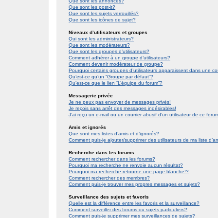
Que sont les annonces?
Que sont les post-it?
Que sont les sujets verrouillés?
Que sont les icônes de sujet?
Niveaux d’utilisateurs et groupes
Qui sont les administrateurs?
Que sont les modérateurs?
Que sont les groupes d’utilisateurs?
Comment adhérer à un groupe d’utilisateurs?
Comment devenir modérateur de groupe?
Pourquoi certains groupes d’utilisateurs apparaissent dans une co
Qu’est-ce qu’un “Groupe par défaut”?
Qu’est-ce que le lien “L’équipe du forum”?
Messagerie privée
Je ne peux pas envoyer de messages privés!
Je reçois sans arrêt des messages indésirables!
J’ai reçu un e-mail ou un courrier abusif d’un utilisateur de ce foru
Amis et ignorés
Que sont mes listes d’amis et d’ignorés?
Comment puis-je ajouter/supprimer des utilisateurs de ma liste d’a
Recherche dans les forums
Comment rechercher dans les forums?
Pourquoi ma recherche ne renvoie aucun résultat?
Pourquoi ma recherche retourne une page blanche!?
Comment rechercher des membres?
Comment puis-je trouver mes propres messages et sujets?
Surveillance des sujets et favoris
Quelle est la différence entre les favoris et la surveillance?
Comment surveiller des forums ou sujets particuliers?
Comment puis-je supprimer mes surveillances de sujets?