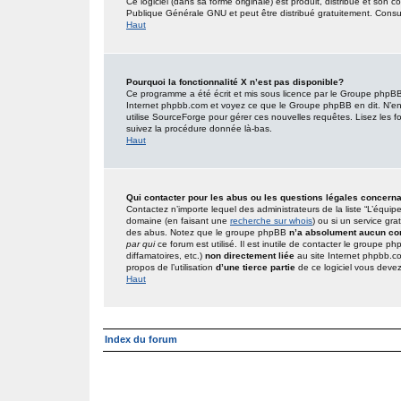
Ce logiciel (dans sa forme originale) est produit, distribué et son 
Publique Générale GNU et peut être distribué gratuitement. Consult
Haut
Pourquoi la fonctionnalité X n’est pas disponible?
Ce programme a été écrit et mis sous licence par le Groupe phpBB. 
Internet phpbb.com et voyez ce que le Groupe phpBB en dit. N’en
utilise SourceForge pour gérer ces nouvelles requêtes. Lisez les foru
suivez la procédure donnée là-bas.
Haut
Qui contacter pour les abus ou les questions légales concern
Contactez n’importe lequel des administrateurs de la liste “L’équip
domaine (en faisant une
recherche sur whois
) ou si un service gra
des abus. Notez que le groupe phpBB
n’a absolument aucun con
par qui
ce forum est utilisé. Il est inutile de contacter le groupe 
diffamatoires, etc.)
non directement liée
au site Internet phpbb.c
propos de l’utilisation
d’une tierce partie
de ce logiciel vous deve
Haut
Index du forum