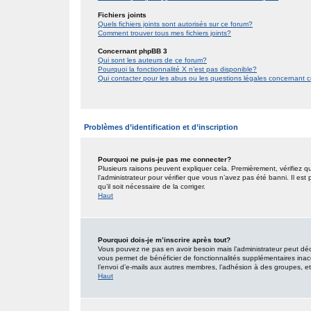
Fichiers joints
Quels fichiers joints sont autorisés sur ce forum?
Comment trouver tous mes fichiers joints?
Concernant phpBB 3
Qui sont les auteurs de ce forum?
Pourquoi la fonctionnalité X n’est pas disponible?
Qui contacter pour les abus ou les questions légales concernant 
Problèmes d’identification et d’inscription
Pourquoi ne puis-je pas me connecter?
Plusieurs raisons peuvent expliquer cela. Premièrement, vérifiez qu
l’administrateur pour vérifier que vous n’avez pas été banni. Il est
qu’il soit nécessaire de la corriger.
Haut
Pourquoi dois-je m’inscrire après tout?
Vous pouvez ne pas en avoir besoin mais l’administrateur peut décid
vous permet de bénéficier de fonctionnalités supplémentaires inac
l’envoi d’e-mails aux autres membres, l’adhésion à des groupes, etc.
Haut