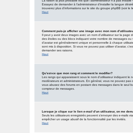
La raison la plus probable est que l’administrateur n’a pas insta
Essayez de demander à l’administrateur d’installer la langue désirée
trouverez plus d’informations sur le site du groupe phpBB (voir le 
Haut
Comment puis-je afficher une image avec mon nom d’utilisate
Il peut y avoir deux images avec un nom d’utilisateur sur la page
des étoiles ou des blocs indiquant votre nombre de messages ou 
d’avatar est généralement unique et personnelle à chaque utilisateur
sont mis à disposition. Si vous ne pouvez pas utiliser d’avatar, c’e
demander ses raisons.
Haut
Qu’est-ce que mon rang et comment le modifier?
Les rangs qui apparaissent sous le nom d’utilisateur indiquent le n
modérateurs et administrateurs. En général, vous ne pouvez pas direc
vous abusez des forums en postant des messages dans le seul but
compteur de messages.
Haut
Lorsque je clique sur le lien
e-mail
d’un utilisateur, on me de
Seuls les utilisateurs enregistrés peuvent s’envoyer des e-mails via l
empêcher un usage abusif de la fonctionnalité par les invités.
Haut