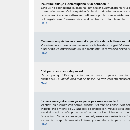
Pourquoi suis-je automatiquement déconnecté?
Si vous ne cochez pas la case
Me connecter automatiquement à c
durée déterminée. Cela empêche l’utilisation abusive de votre com
recommandé si vous utilisez un ordinateur public pour accéder au f
cela signifie que l’administrateur a désactivé cette fonctionnalité.
Haut
Comment empêcher mon nom d’apparaître dans la liste des uti
Vous trouverez dans votre panneau de l’utilisateur, onglet “Préfér
ainsi seuls les administrateurs, les modérateurs et vous verrez votr
Haut
J’ai perdu mon mot de passe!
Pas de panique! Bien que votre mot de passe ne puisse pas être réc
cliquez sur
J’ai oublié mon mot de passe
. Suivez les instructions
Haut
Je suis enregistré mais je ne peux pas me connecter!
Vérifiez, en premier, vos nom d’utilisateur et mot de passe. S’ils so
indiqué avoir moins de 13 ans lors de l’inscription, vous devrez alo
inscription soit activée par vous-même ou par l’administrateur ava
l’inscription. Si vous avez reçu un e-mail, suivez ses instructions.
incorrecte ou que l’e-mail ait été traité par un filtre anti-spam. Si v
Haut