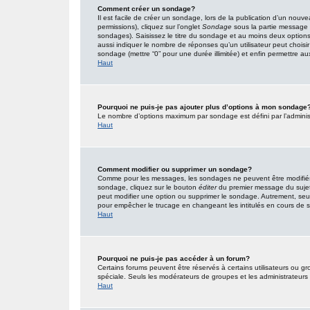
Comment créer un sondage?
Il est facile de créer un sondage, lors de la publication d’un nouv
permissions), cliquez sur l’onglet
Sondage
sous la partie message 
sondages). Saisissez le titre du sondage et au moins deux option
aussi indiquer le nombre de réponses qu’un utilisateur peut choisir l
sondage (mettre “0” pour une durée illimitée) et enfin permettre aux 
Haut
Pourquoi ne puis-je pas ajouter plus d’options à mon sondage
Le nombre d’options maximum par sondage est défini par l’administr
Haut
Comment modifier ou supprimer un sondage?
Comme pour les messages, les sondages ne peuvent être modifiés q
sondage, cliquez sur le bouton
éditer
du premier message du sujet (
peut modifier une option ou supprimer le sondage. Autrement, seuls
pour empêcher le trucage en changeant les intitulés en cours de
Haut
Pourquoi ne puis-je pas accéder à un forum?
Certains forums peuvent être réservés à certains utilisateurs ou gro
spéciale. Seuls les modérateurs de groupes et les administrateurs
Haut