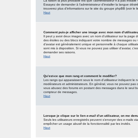
La raison la plus probable est que l’administrateur n’a pas insta
Essayez de demander à l’administrateur d’installer la langue désirée
trouverez plus d’informations sur le site du groupe phpBB (voir le 
Haut
Comment puis-je afficher une image avec mon nom d’utilisate
Il peut y avoir deux images avec un nom d’utilisateur sur la page
des étoiles ou des blocs indiquant votre nombre de messages ou 
d’avatar est généralement unique et personnelle à chaque utilisateur
sont mis à disposition. Si vous ne pouvez pas utiliser d’avatar, c’e
demander ses raisons.
Haut
Qu’est-ce que mon rang et comment le modifier?
Les rangs qui apparaissent sous le nom d’utilisateur indiquent le n
modérateurs et administrateurs. En général, vous ne pouvez pas direc
vous abusez des forums en postant des messages dans le seul but
compteur de messages.
Haut
Lorsque je clique sur le lien
e-mail
d’un utilisateur, on me de
Seuls les utilisateurs enregistrés peuvent s’envoyer des e-mails via l
empêcher un usage abusif de la fonctionnalité par les invités.
Haut