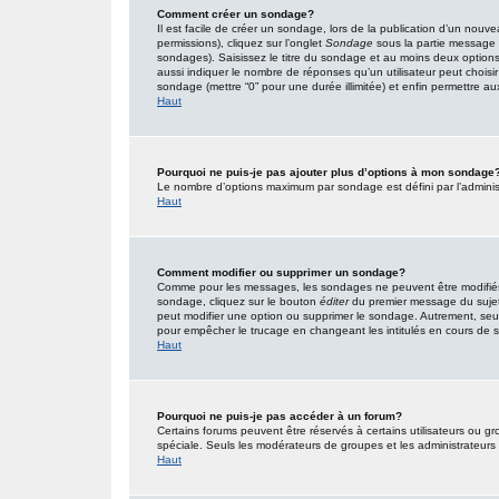
Comment créer un sondage?
Il est facile de créer un sondage, lors de la publication d’un nouv
permissions), cliquez sur l’onglet
Sondage
sous la partie message 
sondages). Saisissez le titre du sondage et au moins deux option
aussi indiquer le nombre de réponses qu’un utilisateur peut choisir l
sondage (mettre “0” pour une durée illimitée) et enfin permettre aux 
Haut
Pourquoi ne puis-je pas ajouter plus d’options à mon sondage
Le nombre d’options maximum par sondage est défini par l’administr
Haut
Comment modifier ou supprimer un sondage?
Comme pour les messages, les sondages ne peuvent être modifiés q
sondage, cliquez sur le bouton
éditer
du premier message du sujet (
peut modifier une option ou supprimer le sondage. Autrement, seuls
pour empêcher le trucage en changeant les intitulés en cours de
Haut
Pourquoi ne puis-je pas accéder à un forum?
Certains forums peuvent être réservés à certains utilisateurs ou gro
spéciale. Seuls les modérateurs de groupes et les administrateurs
Haut