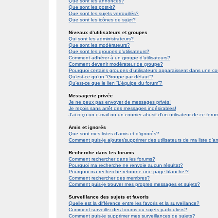
Que sont les annonces?
Que sont les post-it?
Que sont les sujets verrouillés?
Que sont les icônes de sujet?
Niveaux d’utilisateurs et groupes
Qui sont les administrateurs?
Que sont les modérateurs?
Que sont les groupes d’utilisateurs?
Comment adhérer à un groupe d’utilisateurs?
Comment devenir modérateur de groupe?
Pourquoi certains groupes d’utilisateurs apparaissent dans une co
Qu’est-ce qu’un “Groupe par défaut”?
Qu’est-ce que le lien “L’équipe du forum”?
Messagerie privée
Je ne peux pas envoyer de messages privés!
Je reçois sans arrêt des messages indésirables!
J’ai reçu un e-mail ou un courrier abusif d’un utilisateur de ce foru
Amis et ignorés
Que sont mes listes d’amis et d’ignorés?
Comment puis-je ajouter/supprimer des utilisateurs de ma liste d’a
Recherche dans les forums
Comment rechercher dans les forums?
Pourquoi ma recherche ne renvoie aucun résultat?
Pourquoi ma recherche retourne une page blanche!?
Comment rechercher des membres?
Comment puis-je trouver mes propres messages et sujets?
Surveillance des sujets et favoris
Quelle est la différence entre les favoris et la surveillance?
Comment surveiller des forums ou sujets particuliers?
Comment puis-je supprimer mes surveillances de sujets?