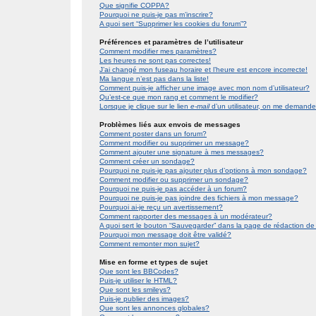
Que signifie COPPA?
Pourquoi ne puis-je pas m’inscrire?
A quoi sert “Supprimer les cookies du forum”?
Préférences et paramètres de l’utilisateur
Comment modifier mes paramètres?
Les heures ne sont pas correctes!
J’ai changé mon fuseau horaire et l’heure est encore incorrecte!
Ma langue n’est pas dans la liste!
Comment puis-je afficher une image avec mon nom d’utilisateur?
Qu’est-ce que mon rang et comment le modifier?
Lorsque je clique sur le lien
e-mail
d’un utilisateur, on me demand
Problèmes liés aux envois de messages
Comment poster dans un forum?
Comment modifier ou supprimer un message?
Comment ajouter une signature à mes messages?
Comment créer un sondage?
Pourquoi ne puis-je pas ajouter plus d’options à mon sondage?
Comment modifier ou supprimer un sondage?
Pourquoi ne puis-je pas accéder à un forum?
Pourquoi ne puis-je pas joindre des fichiers à mon message?
Pourquoi ai-je reçu un avertissement?
Comment rapporter des messages à un modérateur?
A quoi sert le bouton “Sauvegarder” dans la page de rédaction 
Pourquoi mon message doit être validé?
Comment remonter mon sujet?
Mise en forme et types de sujet
Que sont les BBCodes?
Puis-je utiliser le HTML?
Que sont les smileys?
Puis-je publier des images?
Que sont les annonces globales?