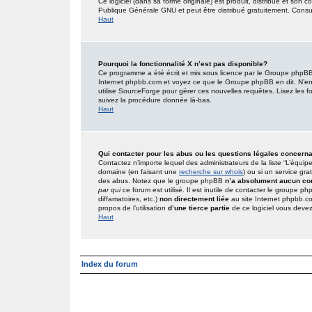
Ce logiciel (dans sa forme originale) est produit, distribué et son 
Publique Générale GNU et peut être distribué gratuitement. Consult
Haut
Pourquoi la fonctionnalité X n’est pas disponible?
Ce programme a été écrit et mis sous licence par le Groupe phpBB. 
Internet phpbb.com et voyez ce que le Groupe phpBB en dit. N’en
utilise SourceForge pour gérer ces nouvelles requêtes. Lisez les foru
suivez la procédure donnée là-bas.
Haut
Qui contacter pour les abus ou les questions légales concern
Contactez n’importe lequel des administrateurs de la liste “L’équip
domaine (en faisant une
recherche sur whois
) ou si un service gra
des abus. Notez que le groupe phpBB
n’a absolument aucun con
par qui
ce forum est utilisé. Il est inutile de contacter le groupe 
diffamatoires, etc.)
non directement liée
au site Internet phpbb.c
propos de l’utilisation
d’une tierce partie
de ce logiciel vous deve
Haut
Index du forum