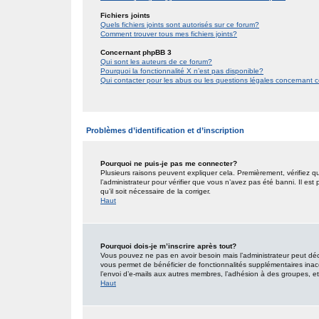
Fichiers joints
Quels fichiers joints sont autorisés sur ce forum?
Comment trouver tous mes fichiers joints?
Concernant phpBB 3
Qui sont les auteurs de ce forum?
Pourquoi la fonctionnalité X n’est pas disponible?
Qui contacter pour les abus ou les questions légales concernant 
Problèmes d’identification et d’inscription
Pourquoi ne puis-je pas me connecter?
Plusieurs raisons peuvent expliquer cela. Premièrement, vérifiez qu
l’administrateur pour vérifier que vous n’avez pas été banni. Il est
qu’il soit nécessaire de la corriger.
Haut
Pourquoi dois-je m’inscrire après tout?
Vous pouvez ne pas en avoir besoin mais l’administrateur peut décid
vous permet de bénéficier de fonctionnalités supplémentaires inac
l’envoi d’e-mails aux autres membres, l’adhésion à des groupes, etc.
Haut