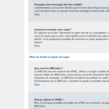
Pourquoi mon message doit être validé?
L’administrateur peut avoir décidé que le forum dans lequel vous po
vous ait placé dans un groupe dont les messages doivent être valid
Haut
Comment remonter mon sujet?
En cliquant sur le lien “Remonter le sujet” lors de sa consultation
vous ne voyez pas ce lien, cela signifie que la remontée de sujet 
atteint. Il est également possible de remonter un sujet simplemen
faisant.
Haut
Mise en forme et types de sujet
Que sont les BBCodes?
Le BBCode est une variante du HTML, offrant un large contrôle de
pouvez utiliser les BBCodes, vous pouvez aussi les désactiver dan
rédaction de message. Le BBCode lui-même est similaire au style HT
d’informations sur le BBCode, consultez le guide accessible depu
Haut
Puis-je utiliser le HTML?
Non, il n’est pas possible de publier du HTML sur ce forum. La pl
BBCodes.