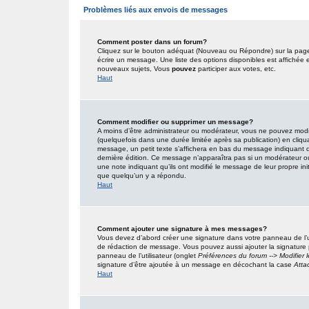
Problèmes liés aux envois de messages
Comment poster dans un forum?
Cliquez sur le bouton adéquat (Nouveau ou Répondre) sur la page 
écrire un message. Une liste des options disponibles est affiché
nouveaux sujets, Vous
pouvez
participer aux votes, etc.
Haut
Comment modifier ou supprimer un message?
A moins d’être administrateur ou modérateur, vous ne pouvez mo
(quelquefois dans une durée limitée après sa publication) en cliqu
message, un petit texte s’affichera en bas du message indiquant qu’i
dernière édition. Ce message n’apparaîtra pas si un modérateur ou 
une note indiquant qu’ils ont modifié le message de leur propre in
que quelqu’un y a répondu.
Haut
Comment ajouter une signature à mes messages?
Vous devez d’abord créer une signature dans votre panneau de l’u
de rédaction de message. Vous pouvez aussi ajouter la signature
panneau de l’utilisateur (onglet
Préférences du forum --> Modifier
signature d’être ajoutée à un message en décochant la case
Atta
Haut