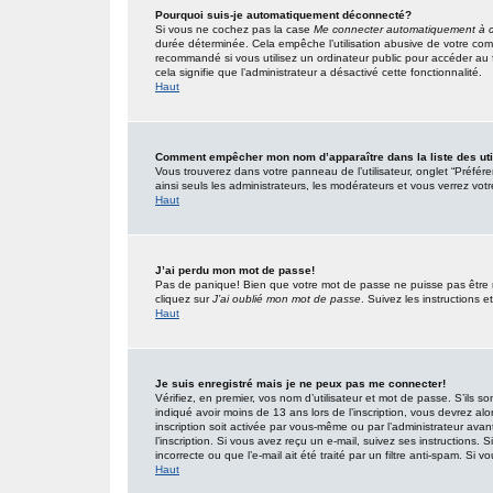
Pourquoi suis-je automatiquement déconnecté?
Si vous ne cochez pas la case
Me connecter automatiquement à c
durée déterminée. Cela empêche l’utilisation abusive de votre com
recommandé si vous utilisez un ordinateur public pour accéder au f
cela signifie que l’administrateur a désactivé cette fonctionnalité.
Haut
Comment empêcher mon nom d’apparaître dans la liste des uti
Vous trouverez dans votre panneau de l’utilisateur, onglet “Préfér
ainsi seuls les administrateurs, les modérateurs et vous verrez votr
Haut
J’ai perdu mon mot de passe!
Pas de panique! Bien que votre mot de passe ne puisse pas être réc
cliquez sur
J’ai oublié mon mot de passe
. Suivez les instructions
Haut
Je suis enregistré mais je ne peux pas me connecter!
Vérifiez, en premier, vos nom d’utilisateur et mot de passe. S’ils so
indiqué avoir moins de 13 ans lors de l’inscription, vous devrez alo
inscription soit activée par vous-même ou par l’administrateur ava
l’inscription. Si vous avez reçu un e-mail, suivez ses instructions.
incorrecte ou que l’e-mail ait été traité par un filtre anti-spam. Si v
Haut