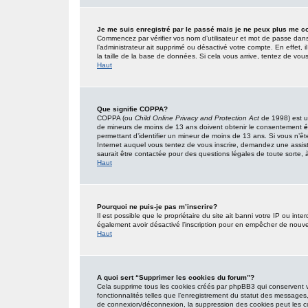
Je me suis enregistré par le passé mais je ne peux plus me c
Commencez par vérifier vos nom d’utilisateur et mot de passe dans l’
l’administrateur ait supprimé ou désactivé votre compte. En effet, i
la taille de la base de données. Si cela vous arrive, tentez de vous
Haut
Que signifie COPPA?
COPPA (ou
Child Online Privacy and Protection Act
de 1998) est un
de mineurs de moins de 13 ans doivent obtenir le consentement
é
permettant d’identifier un mineur de moins de 13 ans. Si vous n’êt
Internet auquel vous tentez de vous inscrire, demandez une assist
saurait être contactée pour des questions légales de toute sorte, à
Haut
Pourquoi ne puis-je pas m’inscrire?
Il est possible que le propriétaire du site ait banni votre IP ou inter
également avoir désactivé l’inscription pour en empêcher de nouve
Haut
A quoi sert “Supprimer les cookies du forum”?
Cela supprime tous les cookies créés par phpBB3 qui conservent vot
fonctionnalités telles que l’enregistrement du statut des messages,
de connexion/déconnexion, la suppression des cookies peut les co