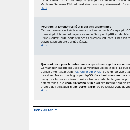
Ce logiciel (dans sa forme originale) est produit, distribué et son 
Publique Générale GNU et peut être distribué gratuitement. Consult
Haut
Pourquoi la fonctionnalité X n’est pas disponible?
Ce programme a été écrit et mis sous licence par le Groupe phpBB. 
Internet phpbb.com et voyez ce que le Groupe phpBB en dit. N’en
utilise SourceForge pour gérer ces nouvelles requêtes. Lisez les foru
suivez la procédure donnée là-bas.
Haut
Qui contacter pour les abus ou les questions légales concern
Contactez n’importe lequel des administrateurs de la liste “L’équip
domaine (en faisant une
recherche sur whois
) ou si un service gra
des abus. Notez que le groupe phpBB
n’a absolument aucun con
par qui
ce forum est utilisé. Il est inutile de contacter le groupe 
diffamatoires, etc.)
non directement liée
au site Internet phpbb.c
propos de l’utilisation
d’une tierce partie
de ce logiciel vous deve
Haut
Index du forum