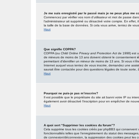
Je me suis enregistré par le passé mais je ne peux plus me c
Commencez par vérifier vos nom d’utilisateur et mot de passe dans l’
l’administrateur ait supprimé ou désactivé votre compte. En effet, i
la taille de la base de données. Si cela vous arrive, tentez de vous
Haut
Que signifie COPPA?
COPPA (ou
Child Online Privacy and Protection Act
de 1998) est un
de mineurs de moins de 13 ans doivent obtenir le consentement
é
permettant d’identifier un mineur de moins de 13 ans. Si vous n’êt
Internet auquel vous tentez de vous inscrire, demandez une assist
saurait être contactée pour des questions légales de toute sorte, à
Haut
Pourquoi ne puis-je pas m’inscrire?
Il est possible que le propriétaire du site ait banni votre IP ou inter
également avoir désactivé l’inscription pour en empêcher de nouve
Haut
A quoi sert “Supprimer les cookies du forum”?
Cela supprime tous les cookies créés par phpBB3 qui conservent vot
fonctionnalités telles que l’enregistrement du statut des messages,
de connexion/déconnexion, la suppression des cookies peut les co