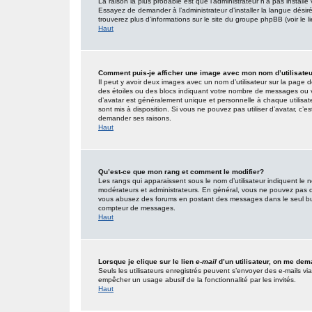
La raison la plus probable est que l’administrateur n’a pas insta
Essayez de demander à l’administrateur d’installer la langue désirée
trouverez plus d’informations sur le site du groupe phpBB (voir le 
Haut
Comment puis-je afficher une image avec mon nom d’utilisate
Il peut y avoir deux images avec un nom d’utilisateur sur la page
des étoiles ou des blocs indiquant votre nombre de messages ou 
d’avatar est généralement unique et personnelle à chaque utilisateur
sont mis à disposition. Si vous ne pouvez pas utiliser d’avatar, c’e
demander ses raisons.
Haut
Qu’est-ce que mon rang et comment le modifier?
Les rangs qui apparaissent sous le nom d’utilisateur indiquent le n
modérateurs et administrateurs. En général, vous ne pouvez pas direc
vous abusez des forums en postant des messages dans le seul but
compteur de messages.
Haut
Lorsque je clique sur le lien
e-mail
d’un utilisateur, on me de
Seuls les utilisateurs enregistrés peuvent s’envoyer des e-mails via l
empêcher un usage abusif de la fonctionnalité par les invités.
Haut