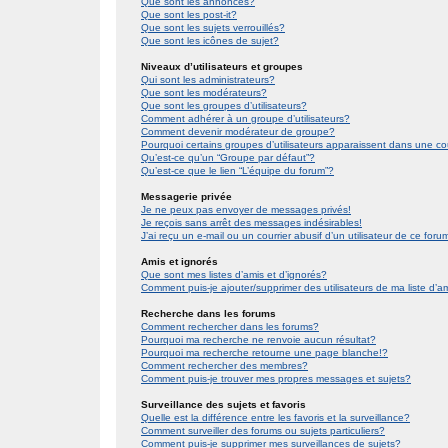
Que sont les annonces?
Que sont les post-it?
Que sont les sujets verrouillés?
Que sont les icônes de sujet?
Niveaux d’utilisateurs et groupes
Qui sont les administrateurs?
Que sont les modérateurs?
Que sont les groupes d’utilisateurs?
Comment adhérer à un groupe d’utilisateurs?
Comment devenir modérateur de groupe?
Pourquoi certains groupes d’utilisateurs apparaissent dans une co
Qu’est-ce qu’un “Groupe par défaut”?
Qu’est-ce que le lien “L’équipe du forum”?
Messagerie privée
Je ne peux pas envoyer de messages privés!
Je reçois sans arrêt des messages indésirables!
J’ai reçu un e-mail ou un courrier abusif d’un utilisateur de ce foru
Amis et ignorés
Que sont mes listes d’amis et d’ignorés?
Comment puis-je ajouter/supprimer des utilisateurs de ma liste d’a
Recherche dans les forums
Comment rechercher dans les forums?
Pourquoi ma recherche ne renvoie aucun résultat?
Pourquoi ma recherche retourne une page blanche!?
Comment rechercher des membres?
Comment puis-je trouver mes propres messages et sujets?
Surveillance des sujets et favoris
Quelle est la différence entre les favoris et la surveillance?
Comment surveiller des forums ou sujets particuliers?
Comment puis-je supprimer mes surveillances de sujets?