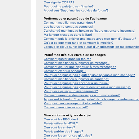
Que signifie COPPA?
Pourquoi ne puis-je pas m’inscrire?
A quoi sert “Supprimer les cookies du forum”?
Préférences et paramètres de l’utilisateur
Comment modifier mes paramètres?
Les heures ne sont pas correctes!
J’ai changé mon fuseau horaire et l’heure est encore incorrecte!
Ma langue n’est pas dans la liste!
Comment puis-je afficher une image avec mon nom d’utilisateur?
Qu’est-ce que mon rang et comment le modifier?
Lorsque je clique sur le lien
e-mail
d’un utilisateur, on me demand
Problèmes liés aux envois de messages
Comment poster dans un forum?
Comment modifier ou supprimer un message?
Comment ajouter une signature à mes messages?
Comment créer un sondage?
Pourquoi ne puis-je pas ajouter plus d’options à mon sondage?
Comment modifier ou supprimer un sondage?
Pourquoi ne puis-je pas accéder à un forum?
Pourquoi ne puis-je pas joindre des fichiers à mon message?
Pourquoi ai-je reçu un avertissement?
Comment rapporter des messages à un modérateur?
A quoi sert le bouton “Sauvegarder” dans la page de rédaction 
Pourquoi mon message doit être validé?
Comment remonter mon sujet?
Mise en forme et types de sujet
Que sont les BBCodes?
Puis-je utiliser le HTML?
Que sont les smileys?
Puis-je publier des images?
Que sont les annonces globales?