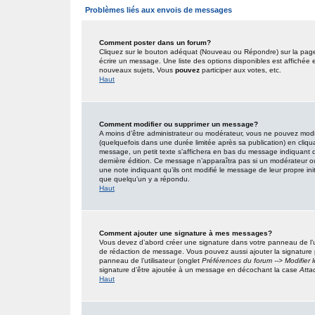
Problèmes liés aux envois de messages
Comment poster dans un forum?
Cliquez sur le bouton adéquat (Nouveau ou Répondre) sur la page 
écrire un message. Une liste des options disponibles est affiché
nouveaux sujets, Vous
pouvez
participer aux votes, etc.
Haut
Comment modifier ou supprimer un message?
A moins d’être administrateur ou modérateur, vous ne pouvez mo
(quelquefois dans une durée limitée après sa publication) en cliqu
message, un petit texte s’affichera en bas du message indiquant qu’i
dernière édition. Ce message n’apparaîtra pas si un modérateur ou 
une note indiquant qu’ils ont modifié le message de leur propre in
que quelqu’un y a répondu.
Haut
Comment ajouter une signature à mes messages?
Vous devez d’abord créer une signature dans votre panneau de l’u
de rédaction de message. Vous pouvez aussi ajouter la signature
panneau de l’utilisateur (onglet
Préférences du forum --> Modifier
signature d’être ajoutée à un message en décochant la case
Atta
Haut