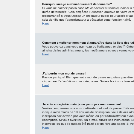
Pourquoi suis-je automatiquement déconnecté?
Si vous ne cochez pas la case
Me connecter automatiquement à c
durée déterminée. Cela empêche l’utilisation abusive de votre com
recommandé si vous utilisez un ordinateur public pour accéder au f
cela signifie que l’administrateur a désactivé cette fonctionnalité.
Haut
Comment empêcher mon nom d’apparaître dans la liste des uti
Vous trouverez dans votre panneau de l’utilisateur, onglet “Préfér
ainsi seuls les administrateurs, les modérateurs et vous verrez votr
Haut
J’ai perdu mon mot de passe!
Pas de panique! Bien que votre mot de passe ne puisse pas être réc
cliquez sur
J’ai oublié mon mot de passe
. Suivez les instructions
Haut
Je suis enregistré mais je ne peux pas me connecter!
Vérifiez, en premier, vos nom d’utilisateur et mot de passe. S’ils so
indiqué avoir moins de 13 ans lors de l’inscription, vous devrez alo
inscription soit activée par vous-même ou par l’administrateur ava
l’inscription. Si vous avez reçu un e-mail, suivez ses instructions.
incorrecte ou que l’e-mail ait été traité par un filtre anti-spam. Si v
Haut