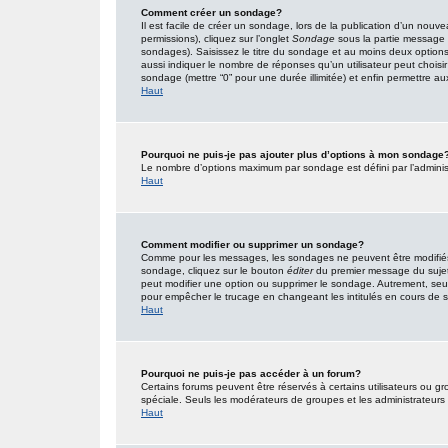
Comment créer un sondage?
Il est facile de créer un sondage, lors de la publication d’un nouv
permissions), cliquez sur l’onglet
Sondage
sous la partie message 
sondages). Saisissez le titre du sondage et au moins deux option
aussi indiquer le nombre de réponses qu’un utilisateur peut choisir l
sondage (mettre “0” pour une durée illimitée) et enfin permettre aux 
Haut
Pourquoi ne puis-je pas ajouter plus d’options à mon sondage
Le nombre d’options maximum par sondage est défini par l’administr
Haut
Comment modifier ou supprimer un sondage?
Comme pour les messages, les sondages ne peuvent être modifiés q
sondage, cliquez sur le bouton
éditer
du premier message du sujet (
peut modifier une option ou supprimer le sondage. Autrement, seuls
pour empêcher le trucage en changeant les intitulés en cours de
Haut
Pourquoi ne puis-je pas accéder à un forum?
Certains forums peuvent être réservés à certains utilisateurs ou gro
spéciale. Seuls les modérateurs de groupes et les administrateurs
Haut