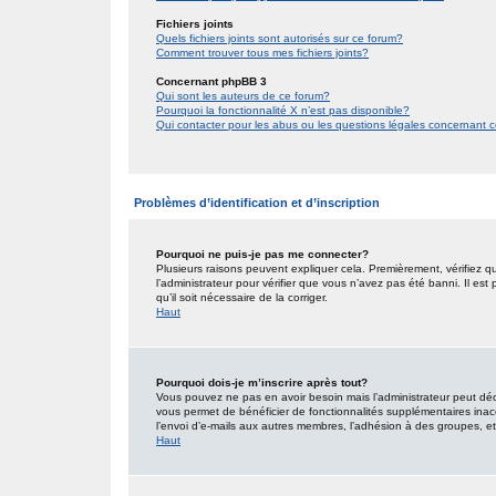
Fichiers joints
Quels fichiers joints sont autorisés sur ce forum?
Comment trouver tous mes fichiers joints?
Concernant phpBB 3
Qui sont les auteurs de ce forum?
Pourquoi la fonctionnalité X n’est pas disponible?
Qui contacter pour les abus ou les questions légales concernant 
Problèmes d’identification et d’inscription
Pourquoi ne puis-je pas me connecter?
Plusieurs raisons peuvent expliquer cela. Premièrement, vérifiez qu
l’administrateur pour vérifier que vous n’avez pas été banni. Il est
qu’il soit nécessaire de la corriger.
Haut
Pourquoi dois-je m’inscrire après tout?
Vous pouvez ne pas en avoir besoin mais l’administrateur peut décid
vous permet de bénéficier de fonctionnalités supplémentaires inac
l’envoi d’e-mails aux autres membres, l’adhésion à des groupes, etc.
Haut