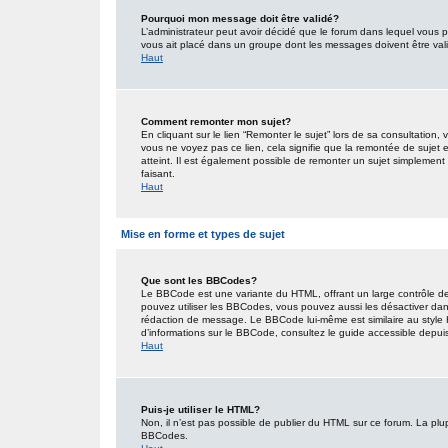
Pourquoi mon message doit être validé?
L’administrateur peut avoir décidé que le forum dans lequel vous po
vous ait placé dans un groupe dont les messages doivent être valid
Haut
Comment remonter mon sujet?
En cliquant sur le lien “Remonter le sujet” lors de sa consultation
vous ne voyez pas ce lien, cela signifie que la remontée de sujet 
atteint. Il est également possible de remonter un sujet simplemen
faisant.
Haut
Mise en forme et types de sujet
Que sont les BBCodes?
Le BBCode est une variante du HTML, offrant un large contrôle de
pouvez utiliser les BBCodes, vous pouvez aussi les désactiver dan
rédaction de message. Le BBCode lui-même est similaire au style HT
d’informations sur le BBCode, consultez le guide accessible depu
Haut
Puis-je utiliser le HTML?
Non, il n’est pas possible de publier du HTML sur ce forum. La pl
BBCodes.