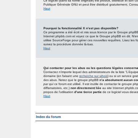
Ce logiciel (dans sa forme originale) est produit, distribué et son 
Publique Générale GNU et peut être distribué gratuitement. Consult
Haut
Pourquoi la fonctionnalité X n’est pas disponible?
Ce programme a été écrit et mis sous licence par le Groupe phpBB. 
Internet phpbb.com et voyez ce que le Groupe phpBB en dit. N’en
utilise SourceForge pour gérer ces nouvelles requêtes. Lisez les foru
suivez la procédure donnée là-bas.
Haut
Qui contacter pour les abus ou les questions légales concern
Contactez n’importe lequel des administrateurs de la liste “L’équip
domaine (en faisant une
recherche sur whois
) ou si un service gra
des abus. Notez que le groupe phpBB
n’a absolument aucun con
par qui
ce forum est utilisé. Il est inutile de contacter le groupe 
diffamatoires, etc.)
non directement liée
au site Internet phpbb.c
propos de l’utilisation
d’une tierce partie
de ce logiciel vous deve
Haut
Index du forum