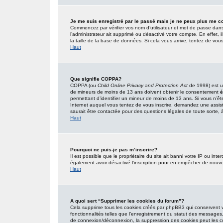
Je me suis enregistré par le passé mais je ne peux plus me c
Commencez par vérifier vos nom d’utilisateur et mot de passe dans l’
l’administrateur ait supprimé ou désactivé votre compte. En effet, i
la taille de la base de données. Si cela vous arrive, tentez de vous
Haut
Que signifie COPPA?
COPPA (ou
Child Online Privacy and Protection Act
de 1998) est un
de mineurs de moins de 13 ans doivent obtenir le consentement
é
permettant d’identifier un mineur de moins de 13 ans. Si vous n’êt
Internet auquel vous tentez de vous inscrire, demandez une assist
saurait être contactée pour des questions légales de toute sorte, à
Haut
Pourquoi ne puis-je pas m’inscrire?
Il est possible que le propriétaire du site ait banni votre IP ou inter
également avoir désactivé l’inscription pour en empêcher de nouve
Haut
A quoi sert “Supprimer les cookies du forum”?
Cela supprime tous les cookies créés par phpBB3 qui conservent vot
fonctionnalités telles que l’enregistrement du statut des messages,
de connexion/déconnexion, la suppression des cookies peut les co