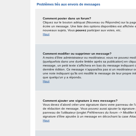
Problèmes liés aux envois de messages
Comment poster dans un forum?
Cliquez sur le bouton adéquat (Nouveau ou Répondre) sur la page 
écrire un message. Une liste des options disponibles est affiché
nouveaux sujets, Vous
pouvez
participer aux votes, etc.
Haut
Comment modifier ou supprimer un message?
A moins d’être administrateur ou modérateur, vous ne pouvez mo
(quelquefois dans une durée limitée après sa publication) en cliqu
message, un petit texte s’affichera en bas du message indiquant qu’i
dernière édition. Ce message n’apparaîtra pas si un modérateur ou 
une note indiquant qu’ils ont modifié le message de leur propre in
que quelqu’un y a répondu.
Haut
Comment ajouter une signature à mes messages?
Vous devez d’abord créer une signature dans votre panneau de l’u
de rédaction de message. Vous pouvez aussi ajouter la signature
panneau de l’utilisateur (onglet
Préférences du forum --> Modifier
signature d’être ajoutée à un message en décochant la case
Atta
Haut