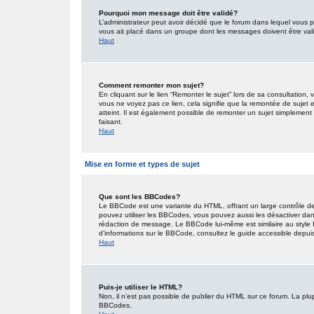
Pourquoi mon message doit être validé?
L’administrateur peut avoir décidé que le forum dans lequel vous po
vous ait placé dans un groupe dont les messages doivent être valid
Haut
Comment remonter mon sujet?
En cliquant sur le lien “Remonter le sujet” lors de sa consultation
vous ne voyez pas ce lien, cela signifie que la remontée de sujet 
atteint. Il est également possible de remonter un sujet simplemen
faisant.
Haut
Mise en forme et types de sujet
Que sont les BBCodes?
Le BBCode est une variante du HTML, offrant un large contrôle de
pouvez utiliser les BBCodes, vous pouvez aussi les désactiver dan
rédaction de message. Le BBCode lui-même est similaire au style HT
d’informations sur le BBCode, consultez le guide accessible depu
Haut
Puis-je utiliser le HTML?
Non, il n’est pas possible de publier du HTML sur ce forum. La pl
BBCodes.