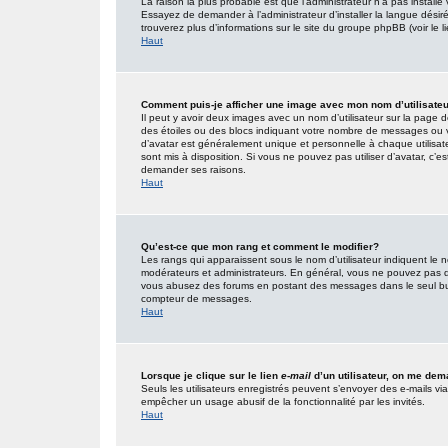
La raison la plus probable est que l’administrateur n’a pas insta
Essayez de demander à l’administrateur d’installer la langue désirée
trouverez plus d’informations sur le site du groupe phpBB (voir le 
Haut
Comment puis-je afficher une image avec mon nom d’utilisate
Il peut y avoir deux images avec un nom d’utilisateur sur la page
des étoiles ou des blocs indiquant votre nombre de messages ou 
d’avatar est généralement unique et personnelle à chaque utilisateur
sont mis à disposition. Si vous ne pouvez pas utiliser d’avatar, c’e
demander ses raisons.
Haut
Qu’est-ce que mon rang et comment le modifier?
Les rangs qui apparaissent sous le nom d’utilisateur indiquent le n
modérateurs et administrateurs. En général, vous ne pouvez pas direc
vous abusez des forums en postant des messages dans le seul but
compteur de messages.
Haut
Lorsque je clique sur le lien
e-mail
d’un utilisateur, on me de
Seuls les utilisateurs enregistrés peuvent s’envoyer des e-mails via l
empêcher un usage abusif de la fonctionnalité par les invités.
Haut