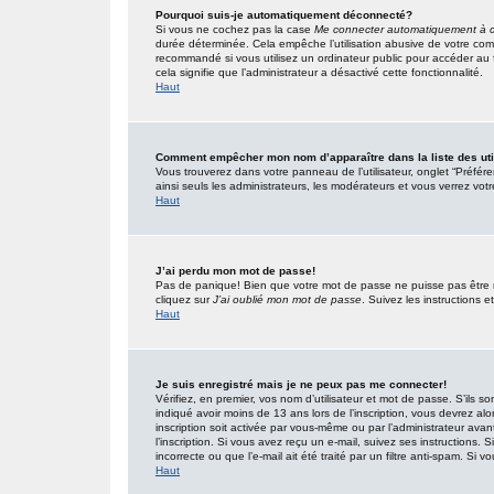
Pourquoi suis-je automatiquement déconnecté?
Si vous ne cochez pas la case
Me connecter automatiquement à c
durée déterminée. Cela empêche l’utilisation abusive de votre com
recommandé si vous utilisez un ordinateur public pour accéder au f
cela signifie que l’administrateur a désactivé cette fonctionnalité.
Haut
Comment empêcher mon nom d’apparaître dans la liste des uti
Vous trouverez dans votre panneau de l’utilisateur, onglet “Préfér
ainsi seuls les administrateurs, les modérateurs et vous verrez votr
Haut
J’ai perdu mon mot de passe!
Pas de panique! Bien que votre mot de passe ne puisse pas être réc
cliquez sur
J’ai oublié mon mot de passe
. Suivez les instructions
Haut
Je suis enregistré mais je ne peux pas me connecter!
Vérifiez, en premier, vos nom d’utilisateur et mot de passe. S’ils so
indiqué avoir moins de 13 ans lors de l’inscription, vous devrez alo
inscription soit activée par vous-même ou par l’administrateur ava
l’inscription. Si vous avez reçu un e-mail, suivez ses instructions.
incorrecte ou que l’e-mail ait été traité par un filtre anti-spam. Si v
Haut