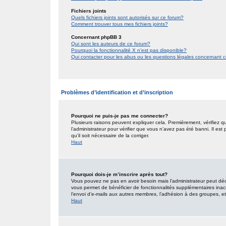
Fichiers joints
Quels fichiers joints sont autorisés sur ce forum?
Comment trouver tous mes fichiers joints?
Concernant phpBB 3
Qui sont les auteurs de ce forum?
Pourquoi la fonctionnalité X n’est pas disponible?
Qui contacter pour les abus ou les questions légales concernant 
Problèmes d’identification et d’inscription
Pourquoi ne puis-je pas me connecter?
Plusieurs raisons peuvent expliquer cela. Premièrement, vérifiez qu
l’administrateur pour vérifier que vous n’avez pas été banni. Il est
qu’il soit nécessaire de la corriger.
Haut
Pourquoi dois-je m’inscrire après tout?
Vous pouvez ne pas en avoir besoin mais l’administrateur peut décid
vous permet de bénéficier de fonctionnalités supplémentaires inac
l’envoi d’e-mails aux autres membres, l’adhésion à des groupes, etc.
Haut