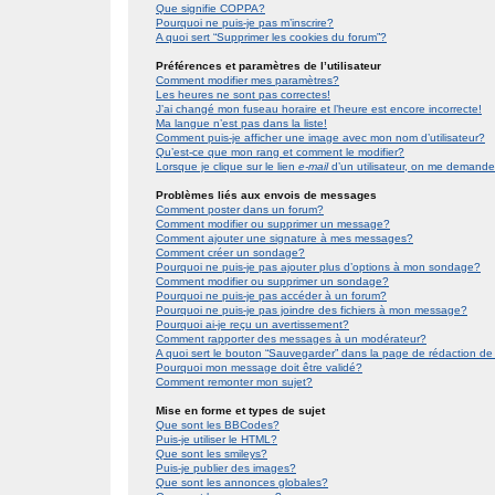
Que signifie COPPA?
Pourquoi ne puis-je pas m’inscrire?
A quoi sert “Supprimer les cookies du forum”?
Préférences et paramètres de l’utilisateur
Comment modifier mes paramètres?
Les heures ne sont pas correctes!
J’ai changé mon fuseau horaire et l’heure est encore incorrecte!
Ma langue n’est pas dans la liste!
Comment puis-je afficher une image avec mon nom d’utilisateur?
Qu’est-ce que mon rang et comment le modifier?
Lorsque je clique sur le lien
e-mail
d’un utilisateur, on me demand
Problèmes liés aux envois de messages
Comment poster dans un forum?
Comment modifier ou supprimer un message?
Comment ajouter une signature à mes messages?
Comment créer un sondage?
Pourquoi ne puis-je pas ajouter plus d’options à mon sondage?
Comment modifier ou supprimer un sondage?
Pourquoi ne puis-je pas accéder à un forum?
Pourquoi ne puis-je pas joindre des fichiers à mon message?
Pourquoi ai-je reçu un avertissement?
Comment rapporter des messages à un modérateur?
A quoi sert le bouton “Sauvegarder” dans la page de rédaction 
Pourquoi mon message doit être validé?
Comment remonter mon sujet?
Mise en forme et types de sujet
Que sont les BBCodes?
Puis-je utiliser le HTML?
Que sont les smileys?
Puis-je publier des images?
Que sont les annonces globales?