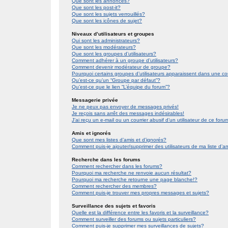
Que sont les annonces?
Que sont les post-it?
Que sont les sujets verrouillés?
Que sont les icônes de sujet?
Niveaux d’utilisateurs et groupes
Qui sont les administrateurs?
Que sont les modérateurs?
Que sont les groupes d’utilisateurs?
Comment adhérer à un groupe d’utilisateurs?
Comment devenir modérateur de groupe?
Pourquoi certains groupes d’utilisateurs apparaissent dans une co
Qu’est-ce qu’un “Groupe par défaut”?
Qu’est-ce que le lien “L’équipe du forum”?
Messagerie privée
Je ne peux pas envoyer de messages privés!
Je reçois sans arrêt des messages indésirables!
J’ai reçu un e-mail ou un courrier abusif d’un utilisateur de ce foru
Amis et ignorés
Que sont mes listes d’amis et d’ignorés?
Comment puis-je ajouter/supprimer des utilisateurs de ma liste d’a
Recherche dans les forums
Comment rechercher dans les forums?
Pourquoi ma recherche ne renvoie aucun résultat?
Pourquoi ma recherche retourne une page blanche!?
Comment rechercher des membres?
Comment puis-je trouver mes propres messages et sujets?
Surveillance des sujets et favoris
Quelle est la différence entre les favoris et la surveillance?
Comment surveiller des forums ou sujets particuliers?
Comment puis-je supprimer mes surveillances de sujets?