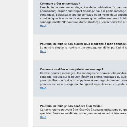
Comment créer un sondage?
Il est facile de créer un sondage, lors de la publication d’un nouv
permissions), cliquez sur l’onglet
Sondage
sous la partie message 
sondages). Saisissez le titre du sondage et au moins deux option
aussi indiquer le nombre de réponses qu’un utilisateur peut choisir l
sondage (mettre “0” pour une durée illimitée) et enfin permettre aux 
Haut
Pourquoi ne puis-je pas ajouter plus d’options à mon sondage
Le nombre d’options maximum par sondage est défini par l’administr
Haut
Comment modifier ou supprimer un sondage?
Comme pour les messages, les sondages ne peuvent être modifiés q
sondage, cliquez sur le bouton
éditer
du premier message du sujet (
peut modifier une option ou supprimer le sondage. Autrement, seuls
pour empêcher le trucage en changeant les intitulés en cours de
Haut
Pourquoi ne puis-je pas accéder à un forum?
Certains forums peuvent être réservés à certains utilisateurs ou gro
spéciale. Seuls les modérateurs de groupes et les administrateurs
Haut