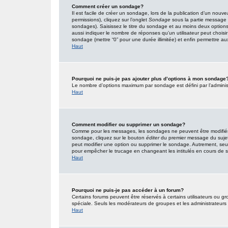
Comment créer un sondage?
Il est facile de créer un sondage, lors de la publication d’un nouv
permissions), cliquez sur l’onglet
Sondage
sous la partie message 
sondages). Saisissez le titre du sondage et au moins deux option
aussi indiquer le nombre de réponses qu’un utilisateur peut choisir l
sondage (mettre “0” pour une durée illimitée) et enfin permettre aux 
Haut
Pourquoi ne puis-je pas ajouter plus d’options à mon sondage
Le nombre d’options maximum par sondage est défini par l’administr
Haut
Comment modifier ou supprimer un sondage?
Comme pour les messages, les sondages ne peuvent être modifiés q
sondage, cliquez sur le bouton
éditer
du premier message du sujet (
peut modifier une option ou supprimer le sondage. Autrement, seuls
pour empêcher le trucage en changeant les intitulés en cours de
Haut
Pourquoi ne puis-je pas accéder à un forum?
Certains forums peuvent être réservés à certains utilisateurs ou gro
spéciale. Seuls les modérateurs de groupes et les administrateurs
Haut