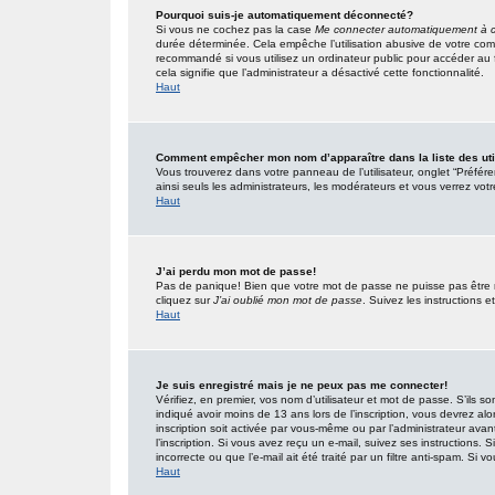
Pourquoi suis-je automatiquement déconnecté?
Si vous ne cochez pas la case
Me connecter automatiquement à c
durée déterminée. Cela empêche l’utilisation abusive de votre com
recommandé si vous utilisez un ordinateur public pour accéder au f
cela signifie que l’administrateur a désactivé cette fonctionnalité.
Haut
Comment empêcher mon nom d’apparaître dans la liste des uti
Vous trouverez dans votre panneau de l’utilisateur, onglet “Préfér
ainsi seuls les administrateurs, les modérateurs et vous verrez votr
Haut
J’ai perdu mon mot de passe!
Pas de panique! Bien que votre mot de passe ne puisse pas être réc
cliquez sur
J’ai oublié mon mot de passe
. Suivez les instructions
Haut
Je suis enregistré mais je ne peux pas me connecter!
Vérifiez, en premier, vos nom d’utilisateur et mot de passe. S’ils so
indiqué avoir moins de 13 ans lors de l’inscription, vous devrez alo
inscription soit activée par vous-même ou par l’administrateur ava
l’inscription. Si vous avez reçu un e-mail, suivez ses instructions.
incorrecte ou que l’e-mail ait été traité par un filtre anti-spam. Si v
Haut