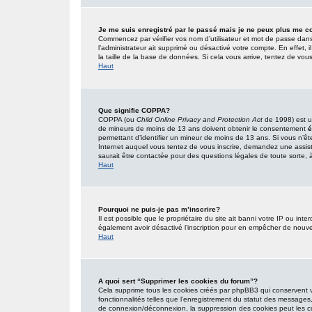
Je me suis enregistré par le passé mais je ne peux plus me c
Commencez par vérifier vos nom d’utilisateur et mot de passe dans l’
l’administrateur ait supprimé ou désactivé votre compte. En effet, i
la taille de la base de données. Si cela vous arrive, tentez de vous
Haut
Que signifie COPPA?
COPPA (ou
Child Online Privacy and Protection Act
de 1998) est un
de mineurs de moins de 13 ans doivent obtenir le consentement
é
permettant d’identifier un mineur de moins de 13 ans. Si vous n’êt
Internet auquel vous tentez de vous inscrire, demandez une assist
saurait être contactée pour des questions légales de toute sorte, à
Haut
Pourquoi ne puis-je pas m’inscrire?
Il est possible que le propriétaire du site ait banni votre IP ou inter
également avoir désactivé l’inscription pour en empêcher de nouve
Haut
A quoi sert “Supprimer les cookies du forum”?
Cela supprime tous les cookies créés par phpBB3 qui conservent vot
fonctionnalités telles que l’enregistrement du statut des messages,
de connexion/déconnexion, la suppression des cookies peut les co