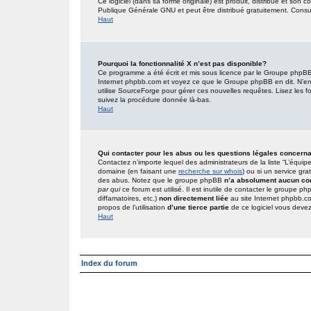
Ce logiciel (dans sa forme originale) est produit, distribué et son 
Publique Générale GNU et peut être distribué gratuitement. Consult
Haut
Pourquoi la fonctionnalité X n’est pas disponible?
Ce programme a été écrit et mis sous licence par le Groupe phpBB. 
Internet phpbb.com et voyez ce que le Groupe phpBB en dit. N’en
utilise SourceForge pour gérer ces nouvelles requêtes. Lisez les foru
suivez la procédure donnée là-bas.
Haut
Qui contacter pour les abus ou les questions légales concern
Contactez n’importe lequel des administrateurs de la liste “L’équip
domaine (en faisant une
recherche sur whois
) ou si un service gra
des abus. Notez que le groupe phpBB
n’a absolument aucun con
par qui
ce forum est utilisé. Il est inutile de contacter le groupe 
diffamatoires, etc.)
non directement liée
au site Internet phpbb.c
propos de l’utilisation
d’une tierce partie
de ce logiciel vous deve
Haut
Index du forum