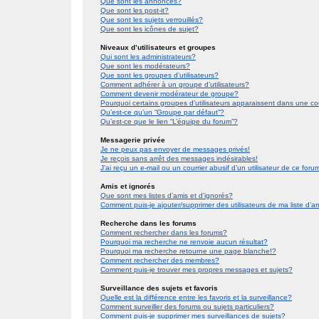
Que sont les annonces?
Que sont les post-it?
Que sont les sujets verrouillés?
Que sont les icônes de sujet?
Niveaux d’utilisateurs et groupes
Qui sont les administrateurs?
Que sont les modérateurs?
Que sont les groupes d’utilisateurs?
Comment adhérer à un groupe d’utilisateurs?
Comment devenir modérateur de groupe?
Pourquoi certains groupes d’utilisateurs apparaissent dans une co
Qu’est-ce qu’un “Groupe par défaut”?
Qu’est-ce que le lien “L’équipe du forum”?
Messagerie privée
Je ne peux pas envoyer de messages privés!
Je reçois sans arrêt des messages indésirables!
J’ai reçu un e-mail ou un courrier abusif d’un utilisateur de ce foru
Amis et ignorés
Que sont mes listes d’amis et d’ignorés?
Comment puis-je ajouter/supprimer des utilisateurs de ma liste d’a
Recherche dans les forums
Comment rechercher dans les forums?
Pourquoi ma recherche ne renvoie aucun résultat?
Pourquoi ma recherche retourne une page blanche!?
Comment rechercher des membres?
Comment puis-je trouver mes propres messages et sujets?
Surveillance des sujets et favoris
Quelle est la différence entre les favoris et la surveillance?
Comment surveiller des forums ou sujets particuliers?
Comment puis-je supprimer mes surveillances de sujets?