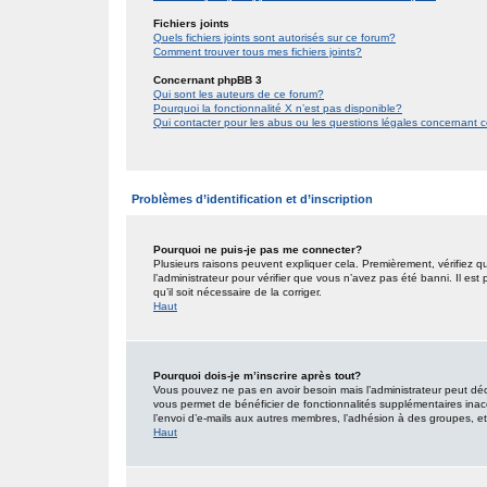
Fichiers joints
Quels fichiers joints sont autorisés sur ce forum?
Comment trouver tous mes fichiers joints?
Concernant phpBB 3
Qui sont les auteurs de ce forum?
Pourquoi la fonctionnalité X n’est pas disponible?
Qui contacter pour les abus ou les questions légales concernant 
Problèmes d’identification et d’inscription
Pourquoi ne puis-je pas me connecter?
Plusieurs raisons peuvent expliquer cela. Premièrement, vérifiez qu
l’administrateur pour vérifier que vous n’avez pas été banni. Il est
qu’il soit nécessaire de la corriger.
Haut
Pourquoi dois-je m’inscrire après tout?
Vous pouvez ne pas en avoir besoin mais l’administrateur peut décid
vous permet de bénéficier de fonctionnalités supplémentaires inac
l’envoi d’e-mails aux autres membres, l’adhésion à des groupes, etc.
Haut