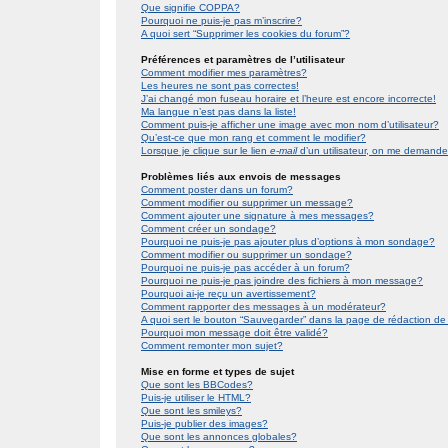
Que signifie COPPA?
Pourquoi ne puis-je pas m’inscrire?
A quoi sert “Supprimer les cookies du forum”?
Préférences et paramètres de l’utilisateur
Comment modifier mes paramètres?
Les heures ne sont pas correctes!
J’ai changé mon fuseau horaire et l’heure est encore incorrecte!
Ma langue n’est pas dans la liste!
Comment puis-je afficher une image avec mon nom d’utilisateur?
Qu’est-ce que mon rang et comment le modifier?
Lorsque je clique sur le lien
e-mail
d’un utilisateur, on me demand
Problèmes liés aux envois de messages
Comment poster dans un forum?
Comment modifier ou supprimer un message?
Comment ajouter une signature à mes messages?
Comment créer un sondage?
Pourquoi ne puis-je pas ajouter plus d’options à mon sondage?
Comment modifier ou supprimer un sondage?
Pourquoi ne puis-je pas accéder à un forum?
Pourquoi ne puis-je pas joindre des fichiers à mon message?
Pourquoi ai-je reçu un avertissement?
Comment rapporter des messages à un modérateur?
A quoi sert le bouton “Sauvegarder” dans la page de rédaction 
Pourquoi mon message doit être validé?
Comment remonter mon sujet?
Mise en forme et types de sujet
Que sont les BBCodes?
Puis-je utiliser le HTML?
Que sont les smileys?
Puis-je publier des images?
Que sont les annonces globales?