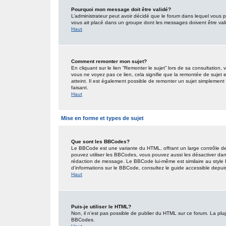
Pourquoi mon message doit être validé?
L’administrateur peut avoir décidé que le forum dans lequel vous po
vous ait placé dans un groupe dont les messages doivent être valid
Haut
Comment remonter mon sujet?
En cliquant sur le lien “Remonter le sujet” lors de sa consultation
vous ne voyez pas ce lien, cela signifie que la remontée de sujet 
atteint. Il est également possible de remonter un sujet simplemen
faisant.
Haut
Mise en forme et types de sujet
Que sont les BBCodes?
Le BBCode est une variante du HTML, offrant un large contrôle de
pouvez utiliser les BBCodes, vous pouvez aussi les désactiver dan
rédaction de message. Le BBCode lui-même est similaire au style HT
d’informations sur le BBCode, consultez le guide accessible depu
Haut
Puis-je utiliser le HTML?
Non, il n’est pas possible de publier du HTML sur ce forum. La pl
BBCodes.