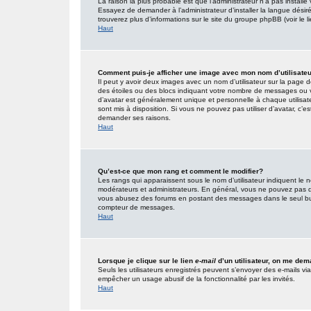
La raison la plus probable est que l’administrateur n’a pas insta
Essayez de demander à l’administrateur d’installer la langue désirée
trouverez plus d’informations sur le site du groupe phpBB (voir le 
Haut
Comment puis-je afficher une image avec mon nom d’utilisate
Il peut y avoir deux images avec un nom d’utilisateur sur la page
des étoiles ou des blocs indiquant votre nombre de messages ou 
d’avatar est généralement unique et personnelle à chaque utilisateur
sont mis à disposition. Si vous ne pouvez pas utiliser d’avatar, c’e
demander ses raisons.
Haut
Qu’est-ce que mon rang et comment le modifier?
Les rangs qui apparaissent sous le nom d’utilisateur indiquent le n
modérateurs et administrateurs. En général, vous ne pouvez pas direc
vous abusez des forums en postant des messages dans le seul but
compteur de messages.
Haut
Lorsque je clique sur le lien
e-mail
d’un utilisateur, on me de
Seuls les utilisateurs enregistrés peuvent s’envoyer des e-mails via l
empêcher un usage abusif de la fonctionnalité par les invités.
Haut