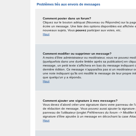
Problèmes liés aux envois de messages
Comment poster dans un forum?
Cliquez sur le bouton adéquat (Nouveau ou Répondre) sur la page 
écrire un message. Une liste des options disponibles est affiché
nouveaux sujets, Vous
pouvez
participer aux votes, etc.
Haut
Comment modifier ou supprimer un message?
A moins d’être administrateur ou modérateur, vous ne pouvez mo
(quelquefois dans une durée limitée après sa publication) en cliqu
message, un petit texte s’affichera en bas du message indiquant qu’i
dernière édition. Ce message n’apparaîtra pas si un modérateur ou 
une note indiquant qu’ils ont modifié le message de leur propre in
que quelqu’un y a répondu.
Haut
Comment ajouter une signature à mes messages?
Vous devez d’abord créer une signature dans votre panneau de l’u
de rédaction de message. Vous pouvez aussi ajouter la signature
panneau de l’utilisateur (onglet
Préférences du forum --> Modifier
signature d’être ajoutée à un message en décochant la case
Atta
Haut