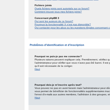
Fichiers joints
Quels fichiers joints sont autorisés sur ce forum?
Comment trouver tous mes fichiers joints?
Concernant phpBB 3
Qui sont les auteurs de ce forum?
Pourquoi la fonctionnalité X n’est pas disponible?
Qui contacter pour les abus ou les questions légales concernant 
Problèmes d’identification et d’inscription
Pourquoi ne puis-je pas me connecter?
Plusieurs raisons peuvent expliquer cela. Premièrement, vérifiez qu
l’administrateur pour vérifier que vous n’avez pas été banni. Il est
qu’il soit nécessaire de la corriger.
Haut
Pourquoi dois-je m’inscrire après tout?
Vous pouvez ne pas en avoir besoin mais l’administrateur peut décid
vous permet de bénéficier de fonctionnalités supplémentaires inac
l’envoi d’e-mails aux autres membres, l’adhésion à des groupes, etc.
Haut