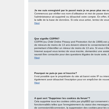
Je me suis enregistré par le passé mais je ne peux plus me c
Commencez par vérifier vos nom d’utilisateur et mot de passe dans l’
l’administrateur ait supprimé ou désactivé votre compte. En effet, i
la taille de la base de données. Si cela vous arrive, tentez de vous
Haut
Que signifie COPPA?
COPPA (ou
Child Online Privacy and Protection Act
de 1998) est un
de mineurs de moins de 13 ans doivent obtenir le consentement
é
permettant d’identifier un mineur de moins de 13 ans. Si vous n’êt
Internet auquel vous tentez de vous inscrire, demandez une assist
saurait être contactée pour des questions légales de toute sorte, à
Haut
Pourquoi ne puis-je pas m’inscrire?
Il est possible que le propriétaire du site ait banni votre IP ou inter
également avoir désactivé l’inscription pour en empêcher de nouve
Haut
A quoi sert “Supprimer les cookies du forum”?
Cela supprime tous les cookies créés par phpBB3 qui conservent vot
fonctionnalités telles que l’enregistrement du statut des messages,
de connexion/déconnexion, la suppression des cookies peut les co