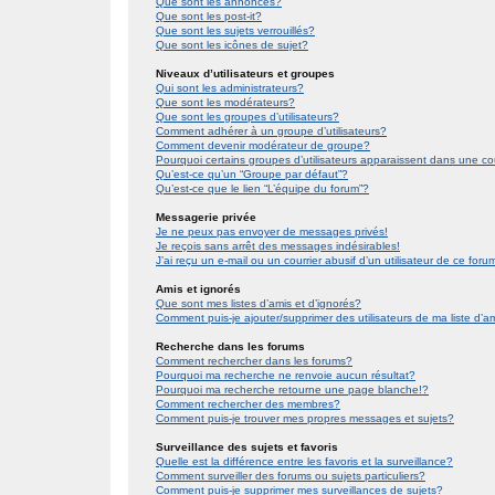
Que sont les annonces?
Que sont les post-it?
Que sont les sujets verrouillés?
Que sont les icônes de sujet?
Niveaux d’utilisateurs et groupes
Qui sont les administrateurs?
Que sont les modérateurs?
Que sont les groupes d’utilisateurs?
Comment adhérer à un groupe d’utilisateurs?
Comment devenir modérateur de groupe?
Pourquoi certains groupes d’utilisateurs apparaissent dans une co
Qu’est-ce qu’un “Groupe par défaut”?
Qu’est-ce que le lien “L’équipe du forum”?
Messagerie privée
Je ne peux pas envoyer de messages privés!
Je reçois sans arrêt des messages indésirables!
J’ai reçu un e-mail ou un courrier abusif d’un utilisateur de ce foru
Amis et ignorés
Que sont mes listes d’amis et d’ignorés?
Comment puis-je ajouter/supprimer des utilisateurs de ma liste d’a
Recherche dans les forums
Comment rechercher dans les forums?
Pourquoi ma recherche ne renvoie aucun résultat?
Pourquoi ma recherche retourne une page blanche!?
Comment rechercher des membres?
Comment puis-je trouver mes propres messages et sujets?
Surveillance des sujets et favoris
Quelle est la différence entre les favoris et la surveillance?
Comment surveiller des forums ou sujets particuliers?
Comment puis-je supprimer mes surveillances de sujets?