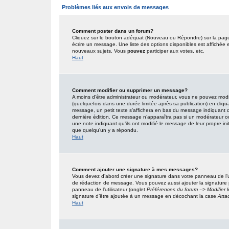
Problèmes liés aux envois de messages
Comment poster dans un forum?
Cliquez sur le bouton adéquat (Nouveau ou Répondre) sur la page 
écrire un message. Une liste des options disponibles est affiché
nouveaux sujets, Vous
pouvez
participer aux votes, etc.
Haut
Comment modifier ou supprimer un message?
A moins d’être administrateur ou modérateur, vous ne pouvez mo
(quelquefois dans une durée limitée après sa publication) en cliqu
message, un petit texte s’affichera en bas du message indiquant qu’i
dernière édition. Ce message n’apparaîtra pas si un modérateur ou 
une note indiquant qu’ils ont modifié le message de leur propre in
que quelqu’un y a répondu.
Haut
Comment ajouter une signature à mes messages?
Vous devez d’abord créer une signature dans votre panneau de l’u
de rédaction de message. Vous pouvez aussi ajouter la signature
panneau de l’utilisateur (onglet
Préférences du forum --> Modifier
signature d’être ajoutée à un message en décochant la case
Atta
Haut