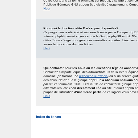
Ce logiciel (dans sa forme originale) est produit, distribué et son 
Publique Générale GNU et peut être distribué gratuitement. Consult
Haut
Pourquoi la fonctionnalité X n’est pas disponible?
Ce programme a été écrit et mis sous licence par le Groupe phpBB. 
Internet phpbb.com et voyez ce que le Groupe phpBB en dit. N’en
utilise SourceForge pour gérer ces nouvelles requêtes. Lisez les foru
suivez la procédure donnée là-bas.
Haut
Qui contacter pour les abus ou les questions légales concern
Contactez n’importe lequel des administrateurs de la liste “L’équip
domaine (en faisant une
recherche sur whois
) ou si un service gra
des abus. Notez que le groupe phpBB
n’a absolument aucun con
par qui
ce forum est utilisé. Il est inutile de contacter le groupe 
diffamatoires, etc.)
non directement liée
au site Internet phpbb.c
propos de l’utilisation
d’une tierce partie
de ce logiciel vous deve
Haut
Index du forum