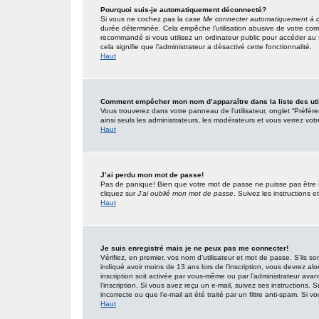
Pourquoi suis-je automatiquement déconnecté?
Si vous ne cochez pas la case
Me connecter automatiquement à c
durée déterminée. Cela empêche l’utilisation abusive de votre com
recommandé si vous utilisez un ordinateur public pour accéder au f
cela signifie que l’administrateur a désactivé cette fonctionnalité.
Haut
Comment empêcher mon nom d’apparaître dans la liste des uti
Vous trouverez dans votre panneau de l’utilisateur, onglet “Préfér
ainsi seuls les administrateurs, les modérateurs et vous verrez votr
Haut
J’ai perdu mon mot de passe!
Pas de panique! Bien que votre mot de passe ne puisse pas être réc
cliquez sur
J’ai oublié mon mot de passe
. Suivez les instructions
Haut
Je suis enregistré mais je ne peux pas me connecter!
Vérifiez, en premier, vos nom d’utilisateur et mot de passe. S’ils so
indiqué avoir moins de 13 ans lors de l’inscription, vous devrez alo
inscription soit activée par vous-même ou par l’administrateur ava
l’inscription. Si vous avez reçu un e-mail, suivez ses instructions.
incorrecte ou que l’e-mail ait été traité par un filtre anti-spam. Si v
Haut