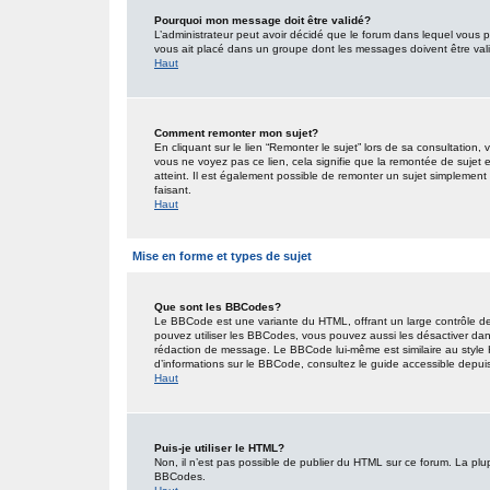
Pourquoi mon message doit être validé?
L’administrateur peut avoir décidé que le forum dans lequel vous po
vous ait placé dans un groupe dont les messages doivent être valid
Haut
Comment remonter mon sujet?
En cliquant sur le lien “Remonter le sujet” lors de sa consultation
vous ne voyez pas ce lien, cela signifie que la remontée de sujet 
atteint. Il est également possible de remonter un sujet simplemen
faisant.
Haut
Mise en forme et types de sujet
Que sont les BBCodes?
Le BBCode est une variante du HTML, offrant un large contrôle de
pouvez utiliser les BBCodes, vous pouvez aussi les désactiver dan
rédaction de message. Le BBCode lui-même est similaire au style HT
d’informations sur le BBCode, consultez le guide accessible depu
Haut
Puis-je utiliser le HTML?
Non, il n’est pas possible de publier du HTML sur ce forum. La pl
BBCodes.