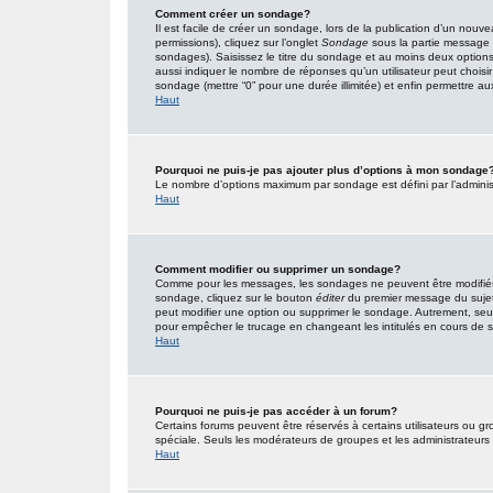
Comment créer un sondage?
Il est facile de créer un sondage, lors de la publication d’un nouv
permissions), cliquez sur l’onglet
Sondage
sous la partie message 
sondages). Saisissez le titre du sondage et au moins deux option
aussi indiquer le nombre de réponses qu’un utilisateur peut choisir l
sondage (mettre “0” pour une durée illimitée) et enfin permettre aux 
Haut
Pourquoi ne puis-je pas ajouter plus d’options à mon sondage
Le nombre d’options maximum par sondage est défini par l’administr
Haut
Comment modifier ou supprimer un sondage?
Comme pour les messages, les sondages ne peuvent être modifiés q
sondage, cliquez sur le bouton
éditer
du premier message du sujet (
peut modifier une option ou supprimer le sondage. Autrement, seuls
pour empêcher le trucage en changeant les intitulés en cours de
Haut
Pourquoi ne puis-je pas accéder à un forum?
Certains forums peuvent être réservés à certains utilisateurs ou gro
spéciale. Seuls les modérateurs de groupes et les administrateurs
Haut