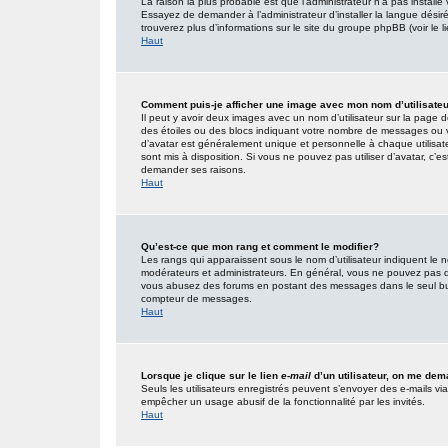
La raison la plus probable est que l’administrateur n’a pas insta
Essayez de demander à l’administrateur d’installer la langue désirée
trouverez plus d’informations sur le site du groupe phpBB (voir le 
Haut
Comment puis-je afficher une image avec mon nom d’utilisate
Il peut y avoir deux images avec un nom d’utilisateur sur la page
des étoiles ou des blocs indiquant votre nombre de messages ou 
d’avatar est généralement unique et personnelle à chaque utilisateur
sont mis à disposition. Si vous ne pouvez pas utiliser d’avatar, c’e
demander ses raisons.
Haut
Qu’est-ce que mon rang et comment le modifier?
Les rangs qui apparaissent sous le nom d’utilisateur indiquent le n
modérateurs et administrateurs. En général, vous ne pouvez pas direc
vous abusez des forums en postant des messages dans le seul but
compteur de messages.
Haut
Lorsque je clique sur le lien
e-mail
d’un utilisateur, on me de
Seuls les utilisateurs enregistrés peuvent s’envoyer des e-mails via l
empêcher un usage abusif de la fonctionnalité par les invités.
Haut