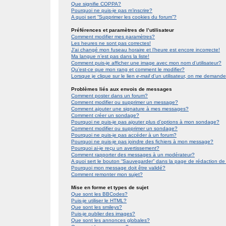
Que signifie COPPA?
Pourquoi ne puis-je pas m’inscrire?
A quoi sert “Supprimer les cookies du forum”?
Préférences et paramètres de l’utilisateur
Comment modifier mes paramètres?
Les heures ne sont pas correctes!
J’ai changé mon fuseau horaire et l’heure est encore incorrecte!
Ma langue n’est pas dans la liste!
Comment puis-je afficher une image avec mon nom d’utilisateur?
Qu’est-ce que mon rang et comment le modifier?
Lorsque je clique sur le lien
e-mail
d’un utilisateur, on me demand
Problèmes liés aux envois de messages
Comment poster dans un forum?
Comment modifier ou supprimer un message?
Comment ajouter une signature à mes messages?
Comment créer un sondage?
Pourquoi ne puis-je pas ajouter plus d’options à mon sondage?
Comment modifier ou supprimer un sondage?
Pourquoi ne puis-je pas accéder à un forum?
Pourquoi ne puis-je pas joindre des fichiers à mon message?
Pourquoi ai-je reçu un avertissement?
Comment rapporter des messages à un modérateur?
A quoi sert le bouton “Sauvegarder” dans la page de rédaction 
Pourquoi mon message doit être validé?
Comment remonter mon sujet?
Mise en forme et types de sujet
Que sont les BBCodes?
Puis-je utiliser le HTML?
Que sont les smileys?
Puis-je publier des images?
Que sont les annonces globales?