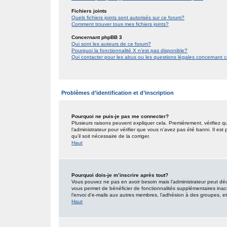
Fichiers joints
Quels fichiers joints sont autorisés sur ce forum?
Comment trouver tous mes fichiers joints?
Concernant phpBB 3
Qui sont les auteurs de ce forum?
Pourquoi la fonctionnalité X n’est pas disponible?
Qui contacter pour les abus ou les questions légales concernant 
Problèmes d’identification et d’inscription
Pourquoi ne puis-je pas me connecter?
Plusieurs raisons peuvent expliquer cela. Premièrement, vérifiez qu
l’administrateur pour vérifier que vous n’avez pas été banni. Il est
qu’il soit nécessaire de la corriger.
Haut
Pourquoi dois-je m’inscrire après tout?
Vous pouvez ne pas en avoir besoin mais l’administrateur peut décid
vous permet de bénéficier de fonctionnalités supplémentaires inac
l’envoi d’e-mails aux autres membres, l’adhésion à des groupes, etc.
Haut