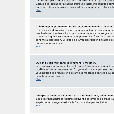
La raison la plus probable est que l’administrateur n’a pas insta
Essayez de demander à l’administrateur d’installer la langue désirée
trouverez plus d’informations sur le site du groupe phpBB (voir le 
Haut
Comment puis-je afficher une image avec mon nom d’utilisate
Il peut y avoir deux images avec un nom d’utilisateur sur la page
des étoiles ou des blocs indiquant votre nombre de messages ou 
d’avatar est généralement unique et personnelle à chaque utilisateur
sont mis à disposition. Si vous ne pouvez pas utiliser d’avatar, c’e
demander ses raisons.
Haut
Qu’est-ce que mon rang et comment le modifier?
Les rangs qui apparaissent sous le nom d’utilisateur indiquent le n
modérateurs et administrateurs. En général, vous ne pouvez pas direc
vous abusez des forums en postant des messages dans le seul but
compteur de messages.
Haut
Lorsque je clique sur le lien
e-mail
d’un utilisateur, on me de
Seuls les utilisateurs enregistrés peuvent s’envoyer des e-mails via l
empêcher un usage abusif de la fonctionnalité par les invités.
Haut