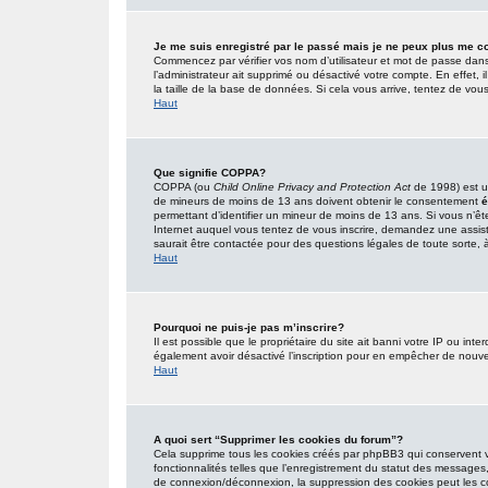
Je me suis enregistré par le passé mais je ne peux plus me c
Commencez par vérifier vos nom d’utilisateur et mot de passe dans l’
l’administrateur ait supprimé ou désactivé votre compte. En effet, i
la taille de la base de données. Si cela vous arrive, tentez de vous
Haut
Que signifie COPPA?
COPPA (ou
Child Online Privacy and Protection Act
de 1998) est un
de mineurs de moins de 13 ans doivent obtenir le consentement
é
permettant d’identifier un mineur de moins de 13 ans. Si vous n’êt
Internet auquel vous tentez de vous inscrire, demandez une assist
saurait être contactée pour des questions légales de toute sorte, à
Haut
Pourquoi ne puis-je pas m’inscrire?
Il est possible que le propriétaire du site ait banni votre IP ou inter
également avoir désactivé l’inscription pour en empêcher de nouve
Haut
A quoi sert “Supprimer les cookies du forum”?
Cela supprime tous les cookies créés par phpBB3 qui conservent vot
fonctionnalités telles que l’enregistrement du statut des messages,
de connexion/déconnexion, la suppression des cookies peut les co