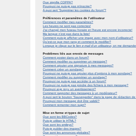
Que signifie COPPA?
Pourquoi ne puis-je pas m’inscrire?
A quoi sert “Supprimer les cookies du forum”?
Préférences et paramètres de l’utilisateur
Comment modifier mes paramètres?
Les heures ne sont pas correctes!
J’ai changé mon fuseau horaire et l’heure est encore incorrecte!
Ma langue n’est pas dans la liste!
Comment puis-je afficher une image avec mon nom d’utilisateur?
Qu’est-ce que mon rang et comment le modifier?
Lorsque je clique sur le lien
e-mail
d’un utilisateur, on me demand
Problèmes liés aux envois de messages
Comment poster dans un forum?
Comment modifier ou supprimer un message?
Comment ajouter une signature à mes messages?
Comment créer un sondage?
Pourquoi ne puis-je pas ajouter plus d’options à mon sondage?
Comment modifier ou supprimer un sondage?
Pourquoi ne puis-je pas accéder à un forum?
Pourquoi ne puis-je pas joindre des fichiers à mon message?
Pourquoi ai-je reçu un avertissement?
Comment rapporter des messages à un modérateur?
A quoi sert le bouton “Sauvegarder” dans la page de rédaction 
Pourquoi mon message doit être validé?
Comment remonter mon sujet?
Mise en forme et types de sujet
Que sont les BBCodes?
Puis-je utiliser le HTML?
Que sont les smileys?
Puis-je publier des images?
Que sont les annonces globales?