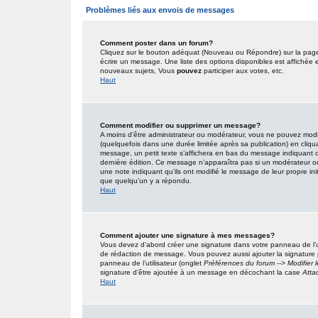
Problèmes liés aux envois de messages
Comment poster dans un forum?
Cliquez sur le bouton adéquat (Nouveau ou Répondre) sur la page 
écrire un message. Une liste des options disponibles est affiché
nouveaux sujets, Vous
pouvez
participer aux votes, etc.
Haut
Comment modifier ou supprimer un message?
A moins d’être administrateur ou modérateur, vous ne pouvez mo
(quelquefois dans une durée limitée après sa publication) en cliqu
message, un petit texte s’affichera en bas du message indiquant qu’i
dernière édition. Ce message n’apparaîtra pas si un modérateur ou 
une note indiquant qu’ils ont modifié le message de leur propre in
que quelqu’un y a répondu.
Haut
Comment ajouter une signature à mes messages?
Vous devez d’abord créer une signature dans votre panneau de l’u
de rédaction de message. Vous pouvez aussi ajouter la signature
panneau de l’utilisateur (onglet
Préférences du forum --> Modifier
signature d’être ajoutée à un message en décochant la case
Atta
Haut