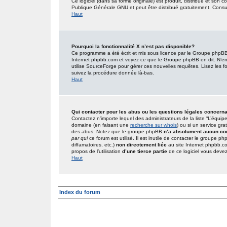
Ce logiciel (dans sa forme originale) est produit, distribué et son 
Publique Générale GNU et peut être distribué gratuitement. Consult
Haut
Pourquoi la fonctionnalité X n’est pas disponible?
Ce programme a été écrit et mis sous licence par le Groupe phpBB. 
Internet phpbb.com et voyez ce que le Groupe phpBB en dit. N’en
utilise SourceForge pour gérer ces nouvelles requêtes. Lisez les foru
suivez la procédure donnée là-bas.
Haut
Qui contacter pour les abus ou les questions légales concern
Contactez n’importe lequel des administrateurs de la liste “L’équip
domaine (en faisant une
recherche sur whois
) ou si un service gra
des abus. Notez que le groupe phpBB
n’a absolument aucun con
par qui
ce forum est utilisé. Il est inutile de contacter le groupe 
diffamatoires, etc.)
non directement liée
au site Internet phpbb.c
propos de l’utilisation
d’une tierce partie
de ce logiciel vous deve
Haut
Index du forum