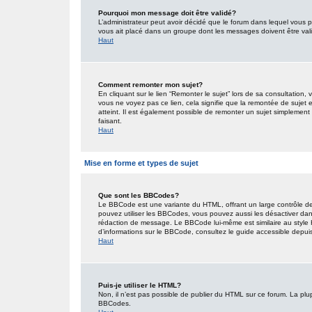
Pourquoi mon message doit être validé?
L’administrateur peut avoir décidé que le forum dans lequel vous po
vous ait placé dans un groupe dont les messages doivent être valid
Haut
Comment remonter mon sujet?
En cliquant sur le lien “Remonter le sujet” lors de sa consultation
vous ne voyez pas ce lien, cela signifie que la remontée de sujet 
atteint. Il est également possible de remonter un sujet simplemen
faisant.
Haut
Mise en forme et types de sujet
Que sont les BBCodes?
Le BBCode est une variante du HTML, offrant un large contrôle de
pouvez utiliser les BBCodes, vous pouvez aussi les désactiver dan
rédaction de message. Le BBCode lui-même est similaire au style HT
d’informations sur le BBCode, consultez le guide accessible depu
Haut
Puis-je utiliser le HTML?
Non, il n’est pas possible de publier du HTML sur ce forum. La pl
BBCodes.