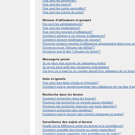
Que sont les annonces?
Que sont les post-it?
Que sont les sujets verrouillés?
Que sont les icônes de sujet?
Niveaux d’utilisateurs et groupes
Qui sont les administrateurs?
Que sont les modérateurs?
Que sont les groupes d’utilisateurs?
Comment adhérer à un groupe d’utilisateurs?
Comment devenir modérateur de groupe?
Pourquoi certains groupes d’utilisateurs apparaissent dans une co
Qu’est-ce qu’un “Groupe par défaut”?
Qu’est-ce que le lien “L’équipe du forum”?
Messagerie privée
Je ne peux pas envoyer de messages privés!
Je reçois sans arrêt des messages indésirables!
J’ai reçu un e-mail ou un courrier abusif d’un utilisateur de ce foru
Amis et ignorés
Que sont mes listes d’amis et d’ignorés?
Comment puis-je ajouter/supprimer des utilisateurs de ma liste d’a
Recherche dans les forums
Comment rechercher dans les forums?
Pourquoi ma recherche ne renvoie aucun résultat?
Pourquoi ma recherche retourne une page blanche!?
Comment rechercher des membres?
Comment puis-je trouver mes propres messages et sujets?
Surveillance des sujets et favoris
Quelle est la différence entre les favoris et la surveillance?
Comment surveiller des forums ou sujets particuliers?
Comment puis-je supprimer mes surveillances de sujets?