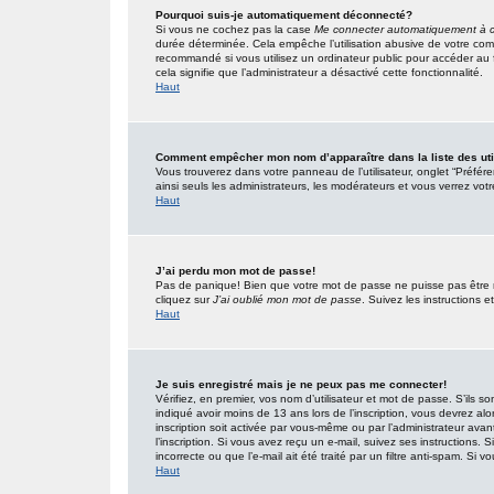
Pourquoi suis-je automatiquement déconnecté?
Si vous ne cochez pas la case
Me connecter automatiquement à c
durée déterminée. Cela empêche l’utilisation abusive de votre com
recommandé si vous utilisez un ordinateur public pour accéder au f
cela signifie que l’administrateur a désactivé cette fonctionnalité.
Haut
Comment empêcher mon nom d’apparaître dans la liste des uti
Vous trouverez dans votre panneau de l’utilisateur, onglet “Préfér
ainsi seuls les administrateurs, les modérateurs et vous verrez votr
Haut
J’ai perdu mon mot de passe!
Pas de panique! Bien que votre mot de passe ne puisse pas être réc
cliquez sur
J’ai oublié mon mot de passe
. Suivez les instructions
Haut
Je suis enregistré mais je ne peux pas me connecter!
Vérifiez, en premier, vos nom d’utilisateur et mot de passe. S’ils so
indiqué avoir moins de 13 ans lors de l’inscription, vous devrez alo
inscription soit activée par vous-même ou par l’administrateur ava
l’inscription. Si vous avez reçu un e-mail, suivez ses instructions.
incorrecte ou que l’e-mail ait été traité par un filtre anti-spam. Si v
Haut