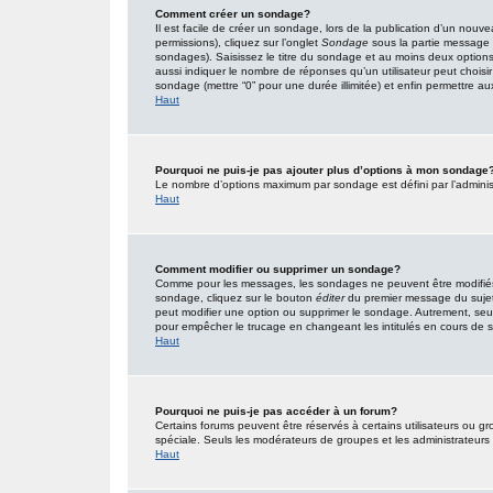
Comment créer un sondage?
Il est facile de créer un sondage, lors de la publication d’un nouv
permissions), cliquez sur l’onglet
Sondage
sous la partie message 
sondages). Saisissez le titre du sondage et au moins deux option
aussi indiquer le nombre de réponses qu’un utilisateur peut choisir l
sondage (mettre “0” pour une durée illimitée) et enfin permettre aux 
Haut
Pourquoi ne puis-je pas ajouter plus d’options à mon sondage
Le nombre d’options maximum par sondage est défini par l’administr
Haut
Comment modifier ou supprimer un sondage?
Comme pour les messages, les sondages ne peuvent être modifiés q
sondage, cliquez sur le bouton
éditer
du premier message du sujet (
peut modifier une option ou supprimer le sondage. Autrement, seuls
pour empêcher le trucage en changeant les intitulés en cours de
Haut
Pourquoi ne puis-je pas accéder à un forum?
Certains forums peuvent être réservés à certains utilisateurs ou gro
spéciale. Seuls les modérateurs de groupes et les administrateurs
Haut