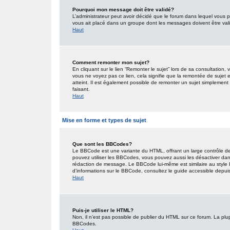
Pourquoi mon message doit être validé?
L’administrateur peut avoir décidé que le forum dans lequel vous po
vous ait placé dans un groupe dont les messages doivent être valid
Haut
Comment remonter mon sujet?
En cliquant sur le lien “Remonter le sujet” lors de sa consultation
vous ne voyez pas ce lien, cela signifie que la remontée de sujet 
atteint. Il est également possible de remonter un sujet simplemen
faisant.
Haut
Mise en forme et types de sujet
Que sont les BBCodes?
Le BBCode est une variante du HTML, offrant un large contrôle de
pouvez utiliser les BBCodes, vous pouvez aussi les désactiver dan
rédaction de message. Le BBCode lui-même est similaire au style HT
d’informations sur le BBCode, consultez le guide accessible depu
Haut
Puis-je utiliser le HTML?
Non, il n’est pas possible de publier du HTML sur ce forum. La pl
BBCodes.