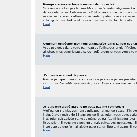
Pourquoi suis-je automatiquement déconnecté?
Si vous ne cochez pas la case
Me connecter automatiquement à c
durée déterminée. Cela empêche l’utilisation abusive de votre com
recommandé si vous utilisez un ordinateur public pour accéder au f
cela signifie que l’administrateur a désactivé cette fonctionnalité.
Haut
Comment empêcher mon nom d’apparaître dans la liste des uti
Vous trouverez dans votre panneau de l’utilisateur, onglet “Préfér
ainsi seuls les administrateurs, les modérateurs et vous verrez votr
Haut
J’ai perdu mon mot de passe!
Pas de panique! Bien que votre mot de passe ne puisse pas être réc
cliquez sur
J’ai oublié mon mot de passe
. Suivez les instructions
Haut
Je suis enregistré mais je ne peux pas me connecter!
Vérifiez, en premier, vos nom d’utilisateur et mot de passe. S’ils so
indiqué avoir moins de 13 ans lors de l’inscription, vous devrez alo
inscription soit activée par vous-même ou par l’administrateur ava
l’inscription. Si vous avez reçu un e-mail, suivez ses instructions.
incorrecte ou que l’e-mail ait été traité par un filtre anti-spam. Si v
Haut