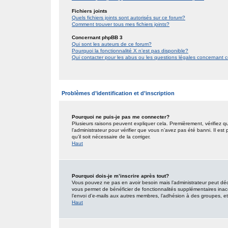
Fichiers joints
Quels fichiers joints sont autorisés sur ce forum?
Comment trouver tous mes fichiers joints?
Concernant phpBB 3
Qui sont les auteurs de ce forum?
Pourquoi la fonctionnalité X n’est pas disponible?
Qui contacter pour les abus ou les questions légales concernant 
Problèmes d’identification et d’inscription
Pourquoi ne puis-je pas me connecter?
Plusieurs raisons peuvent expliquer cela. Premièrement, vérifiez qu
l’administrateur pour vérifier que vous n’avez pas été banni. Il est
qu’il soit nécessaire de la corriger.
Haut
Pourquoi dois-je m’inscrire après tout?
Vous pouvez ne pas en avoir besoin mais l’administrateur peut décid
vous permet de bénéficier de fonctionnalités supplémentaires inac
l’envoi d’e-mails aux autres membres, l’adhésion à des groupes, etc.
Haut