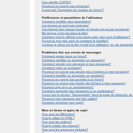
Que signifie COPPA?
Pourquoi ne puis-je pas m’inscrire?
A quoi sert “Supprimer les cookies du forum”?
Préférences et paramètres de l’utilisateur
Comment modifier mes paramètres?
Les heures ne sont pas correctes!
J’ai changé mon fuseau horaire et l’heure est encore incorrecte!
Ma langue n’est pas dans la liste!
Comment puis-je afficher une image avec mon nom d’utilisateur?
Qu’est-ce que mon rang et comment le modifier?
Lorsque je clique sur le lien
e-mail
d’un utilisateur, on me demand
Problèmes liés aux envois de messages
Comment poster dans un forum?
Comment modifier ou supprimer un message?
Comment ajouter une signature à mes messages?
Comment créer un sondage?
Pourquoi ne puis-je pas ajouter plus d’options à mon sondage?
Comment modifier ou supprimer un sondage?
Pourquoi ne puis-je pas accéder à un forum?
Pourquoi ne puis-je pas joindre des fichiers à mon message?
Pourquoi ai-je reçu un avertissement?
Comment rapporter des messages à un modérateur?
A quoi sert le bouton “Sauvegarder” dans la page de rédaction 
Pourquoi mon message doit être validé?
Comment remonter mon sujet?
Mise en forme et types de sujet
Que sont les BBCodes?
Puis-je utiliser le HTML?
Que sont les smileys?
Puis-je publier des images?
Que sont les annonces globales?