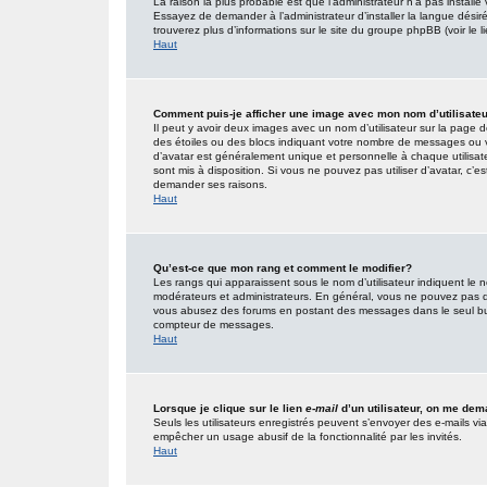
La raison la plus probable est que l’administrateur n’a pas insta
Essayez de demander à l’administrateur d’installer la langue désirée
trouverez plus d’informations sur le site du groupe phpBB (voir le 
Haut
Comment puis-je afficher une image avec mon nom d’utilisate
Il peut y avoir deux images avec un nom d’utilisateur sur la page
des étoiles ou des blocs indiquant votre nombre de messages ou 
d’avatar est généralement unique et personnelle à chaque utilisateur
sont mis à disposition. Si vous ne pouvez pas utiliser d’avatar, c’e
demander ses raisons.
Haut
Qu’est-ce que mon rang et comment le modifier?
Les rangs qui apparaissent sous le nom d’utilisateur indiquent le n
modérateurs et administrateurs. En général, vous ne pouvez pas direc
vous abusez des forums en postant des messages dans le seul but
compteur de messages.
Haut
Lorsque je clique sur le lien
e-mail
d’un utilisateur, on me de
Seuls les utilisateurs enregistrés peuvent s’envoyer des e-mails via l
empêcher un usage abusif de la fonctionnalité par les invités.
Haut