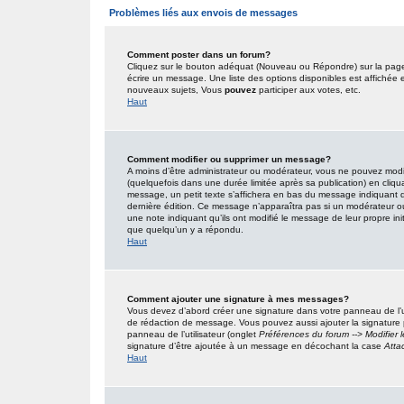
Problèmes liés aux envois de messages
Comment poster dans un forum?
Cliquez sur le bouton adéquat (Nouveau ou Répondre) sur la page 
écrire un message. Une liste des options disponibles est affiché
nouveaux sujets, Vous
pouvez
participer aux votes, etc.
Haut
Comment modifier ou supprimer un message?
A moins d’être administrateur ou modérateur, vous ne pouvez mo
(quelquefois dans une durée limitée après sa publication) en cliqu
message, un petit texte s’affichera en bas du message indiquant qu’i
dernière édition. Ce message n’apparaîtra pas si un modérateur ou 
une note indiquant qu’ils ont modifié le message de leur propre in
que quelqu’un y a répondu.
Haut
Comment ajouter une signature à mes messages?
Vous devez d’abord créer une signature dans votre panneau de l’u
de rédaction de message. Vous pouvez aussi ajouter la signature
panneau de l’utilisateur (onglet
Préférences du forum --> Modifier
signature d’être ajoutée à un message en décochant la case
Atta
Haut