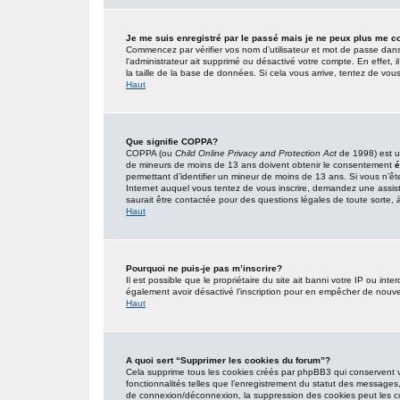
Je me suis enregistré par le passé mais je ne peux plus me c
Commencez par vérifier vos nom d’utilisateur et mot de passe dans l’
l’administrateur ait supprimé ou désactivé votre compte. En effet, i
la taille de la base de données. Si cela vous arrive, tentez de vous
Haut
Que signifie COPPA?
COPPA (ou
Child Online Privacy and Protection Act
de 1998) est un
de mineurs de moins de 13 ans doivent obtenir le consentement
é
permettant d’identifier un mineur de moins de 13 ans. Si vous n’êt
Internet auquel vous tentez de vous inscrire, demandez une assist
saurait être contactée pour des questions légales de toute sorte, à
Haut
Pourquoi ne puis-je pas m’inscrire?
Il est possible que le propriétaire du site ait banni votre IP ou inter
également avoir désactivé l’inscription pour en empêcher de nouve
Haut
A quoi sert “Supprimer les cookies du forum”?
Cela supprime tous les cookies créés par phpBB3 qui conservent vot
fonctionnalités telles que l’enregistrement du statut des messages,
de connexion/déconnexion, la suppression des cookies peut les co