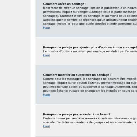
Comment créer un sondage?
Il est facile de créer un sondage, lors de la publication d’un nouv
permissions), cliquez sur l’onglet
Sondage
sous la partie message 
sondages). Saisissez le titre du sondage et au moins deux option
aussi indiquer le nombre de réponses qu’un utilisateur peut choisir l
sondage (mettre “0” pour une durée illimitée) et enfin permettre aux 
Haut
Pourquoi ne puis-je pas ajouter plus d’options à mon sondage
Le nombre d’options maximum par sondage est défini par l’administr
Haut
Comment modifier ou supprimer un sondage?
Comme pour les messages, les sondages ne peuvent être modifiés q
sondage, cliquez sur le bouton
éditer
du premier message du sujet (
peut modifier une option ou supprimer le sondage. Autrement, seuls
pour empêcher le trucage en changeant les intitulés en cours de
Haut
Pourquoi ne puis-je pas accéder à un forum?
Certains forums peuvent être réservés à certains utilisateurs ou gro
spéciale. Seuls les modérateurs de groupes et les administrateurs
Haut