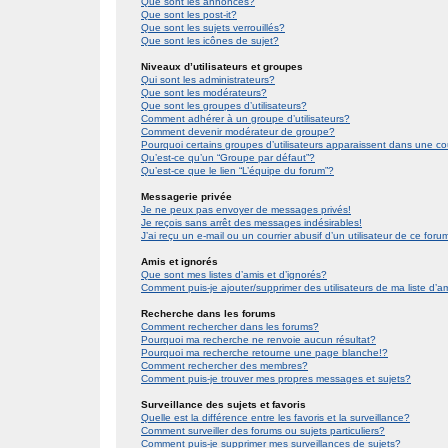
Que sont les annonces?
Que sont les post-it?
Que sont les sujets verrouillés?
Que sont les icônes de sujet?
Niveaux d’utilisateurs et groupes
Qui sont les administrateurs?
Que sont les modérateurs?
Que sont les groupes d’utilisateurs?
Comment adhérer à un groupe d’utilisateurs?
Comment devenir modérateur de groupe?
Pourquoi certains groupes d’utilisateurs apparaissent dans une co
Qu’est-ce qu’un “Groupe par défaut”?
Qu’est-ce que le lien “L’équipe du forum”?
Messagerie privée
Je ne peux pas envoyer de messages privés!
Je reçois sans arrêt des messages indésirables!
J’ai reçu un e-mail ou un courrier abusif d’un utilisateur de ce foru
Amis et ignorés
Que sont mes listes d’amis et d’ignorés?
Comment puis-je ajouter/supprimer des utilisateurs de ma liste d’a
Recherche dans les forums
Comment rechercher dans les forums?
Pourquoi ma recherche ne renvoie aucun résultat?
Pourquoi ma recherche retourne une page blanche!?
Comment rechercher des membres?
Comment puis-je trouver mes propres messages et sujets?
Surveillance des sujets et favoris
Quelle est la différence entre les favoris et la surveillance?
Comment surveiller des forums ou sujets particuliers?
Comment puis-je supprimer mes surveillances de sujets?