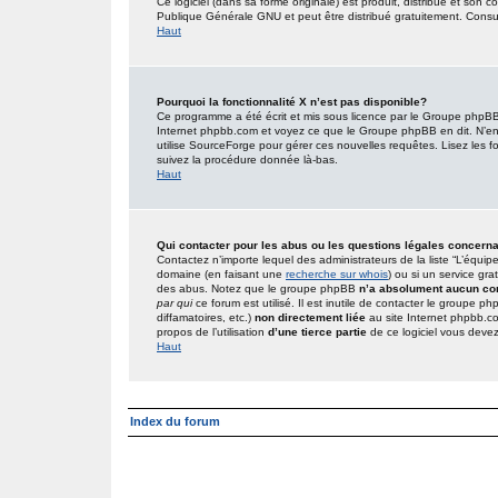
Ce logiciel (dans sa forme originale) est produit, distribué et son 
Publique Générale GNU et peut être distribué gratuitement. Consult
Haut
Pourquoi la fonctionnalité X n’est pas disponible?
Ce programme a été écrit et mis sous licence par le Groupe phpBB. 
Internet phpbb.com et voyez ce que le Groupe phpBB en dit. N’en
utilise SourceForge pour gérer ces nouvelles requêtes. Lisez les foru
suivez la procédure donnée là-bas.
Haut
Qui contacter pour les abus ou les questions légales concern
Contactez n’importe lequel des administrateurs de la liste “L’équip
domaine (en faisant une
recherche sur whois
) ou si un service gra
des abus. Notez que le groupe phpBB
n’a absolument aucun con
par qui
ce forum est utilisé. Il est inutile de contacter le groupe 
diffamatoires, etc.)
non directement liée
au site Internet phpbb.c
propos de l’utilisation
d’une tierce partie
de ce logiciel vous deve
Haut
Index du forum